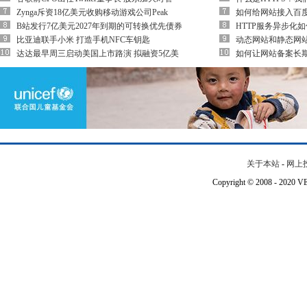
Zynga斥资18亿美元收购移动游戏公司Peak
如何给网站接入百
B站发行7亿美元2027年到期的可转换优先债券
HTTP服务异步化
比亚迪联手小米 打造手机NFC车钥匙
动态网站和静态网
达达最早周三启动美国上市路演 拟融资5亿美
如何让网站备案长
关于本站
-
网上
Copyright © 2008 - 202