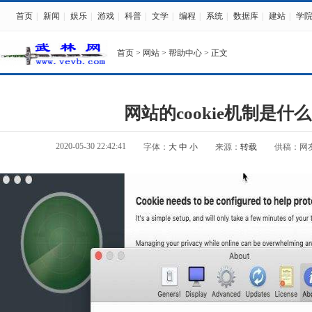
首页
|
新闻
|
娱乐
|
游戏
|
科普
|
文学
|
编程
|
系统
|
数据库
|
建站
|
学
首页
>
网站
>
帮助中心
> 正文
网站的cookie机制是什
2020-05-30 22:42:41
字体：
大
中
小
来源：
转载
供稿：网