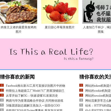
肉食主义者的最爱美食烤肉
夏日甜心草莓美食图片
人逢知己千杯少，喝
图片
图集
猜你喜欢的新闻
猜你喜欢的关
Facebook推出新AI工具可直接识别图片中的物
网站的token机制
特斯拉上海超级工厂Model Y厂房屋顶铺设已
网站的cookie机制
从零开始了解5G：快速读懂5G发展历史
网站的session机
网易与华为签署战略合作协议 共同推动游戏
网站流量异常怎么
58集团原副总裁解王燕加入一亩田任COO
站长：HTTPS的
谷歌前CFO出任Twitter董事长 股东加大对管
什么是HTTPS？我