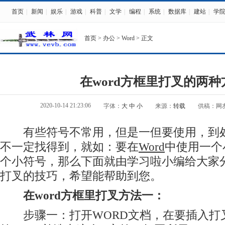
首页
|
新闻
|
娱乐
|
游戏
|
科普
|
文学
|
编程
|
系统
|
数据库
|
建站
|
学
首页
>
办公
>
Word
> 正文
在word方框里打叉的两种
2020-10-14 21:23:06
字体：
大
中
小
来源：
转载
供稿：网
有些符号不常用，但是一但要使用，到处
不一定找得到，就如：要在
Word
中使用一个
个小符号，那么下面就由学习啦小编给大家分
打叉的技巧，希望能帮助到您。
在word方框里打叉方法一：
步骤一：打开WORD文档，在要插入打