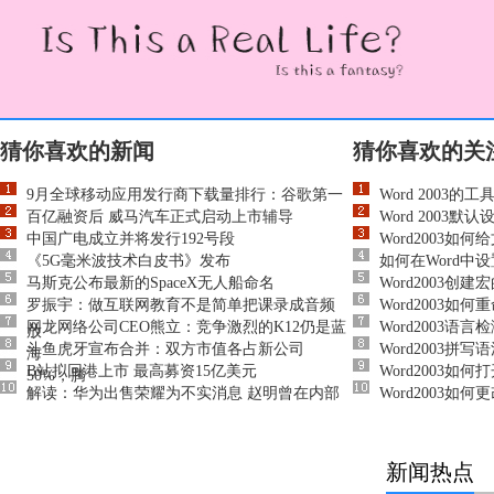
猜你喜欢的新闻
猜你喜欢的关
9月全球移动应用发行商下载量排行：谷歌第一
Word 2003
百亿融资后 威马汽车正式启动上市辅导
Word 2003默
中国广电成立并将发行192号段
Word2003如
《5G毫米波技术白皮书》发布
如何在Word中
马斯克公布最新的SpaceX无人船命名
Word2003创建
罗振宇：做互联网教育不是简单把课录成音频
Word2003如何
网龙网络公司CEO熊立：竞争激烈的K12仍是蓝
Word2003语
放
斗鱼虎牙宣布合并：双方市值各占新公司
Word2003拼
海
B站拟回港上市 最高募资15亿美元
Word2003如
50%，腾
解读：华为出售荣耀为不实消息 赵明曾在内部
Word2003如
新闻热点