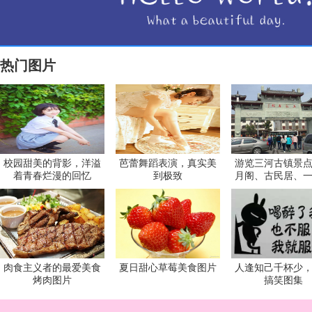
热门图片
校园甜美的背影，洋溢
芭蕾舞蹈表演，真实美
游览三河古镇景
着青春烂漫的回忆
到极致
月阁、古民居、
肉食主义者的最爱美食
夏日甜心草莓美食图片
人逢知己千杯少
烤肉图片
搞笑图集