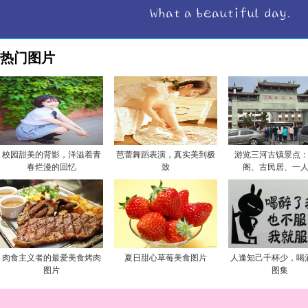
热门图片
校园甜美的背影，洋溢着青
芭蕾舞蹈表演，真实美到极
游览三河古镇景点
春烂漫的回忆
致
阁、古民居、一
肉食主义者的最爱美食烤肉
夏日甜心草莓美食图片
人逢知己千杯少，喝
图片
图集