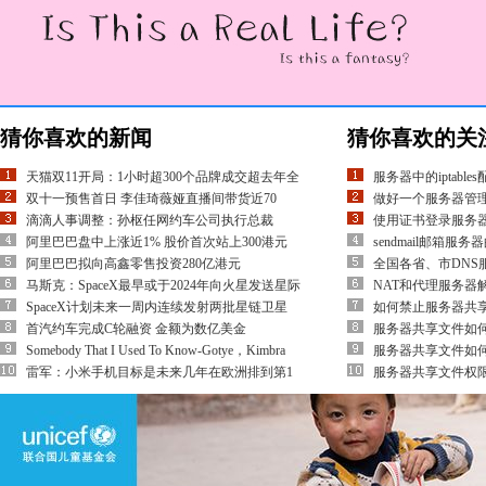
猜你喜欢的新闻
猜你喜欢的关
天猫双11开局：1小时超300个品牌成交超去年全
服务器中的iptabl
双十一预售首日 李佳琦薇娅直播间带货近70
做好一个服务器管
滴滴人事调整：孙枢任网约车公司执行总裁
使用证书登录服务
阿里巴巴盘中上涨近1% 股价首次站上300港元
sendmail邮箱服
阿里巴巴拟向高鑫零售投资280亿港元
全国各省、市DNS服
马斯克：SpaceX最早或于2024年向火星发送星际
NAT和代理服务器
SpaceX计划未来一周内连续发射两批星链卫星
如何禁止服务器共
首汽约车完成C轮融资 金额为数亿美金
服务器共享文件如
Somebody That I Used To Know-Gotye，Kimbra
服务器共享文件如何
雷军：小米手机目标是未来几年在欧洲排到第1
服务器共享文件权