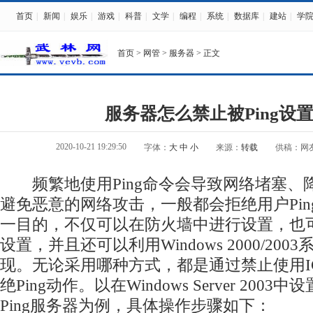
首页
|
新闻
|
娱乐
|
游戏
|
科普
|
文学
|
编程
|
系统
|
数据库
|
建站
|
学
首页
>
网管
>
服务器
> 正文
服务器怎么禁止被Ping设
2020-10-21 19:29:50
字体：
大
中
小
来源：
转载
供稿：网
频繁地使用Ping命令会导致网络堵塞、
避免恶意的网络攻击，一般都会拒绝用户Pi
一目的，不仅可以在防火墙中进行设置，也
设置，并且还可以利用Windows 2000/20
现。无论采用哪种方式，都是通过禁止使用I
绝Ping动作。以在Windows Server 200
Ping服务器为例，具体操作步骤如下：