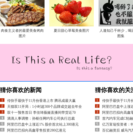
肉食主义者的最爱美食烤肉
夏日甜心草莓美食图片
人逢知己千杯少，喝
图片
图集
猜你喜欢的新闻
猜你喜欢的关
传快手最快于11月份香港上市 腾讯成最大赢
传快手最快于11月
天猫双11开局：1小时超300个品牌成交超去年全
阿里巴巴盘中上涨近
双十一预售首日 李佳琦薇娅直播间带货近70
阿里巴巴拟向高鑫零
滴滴人事调整：孙枢任网约车公司执行总裁
首汽约车完成C轮融
阿里巴巴盘中上涨近1% 股价首次站上300港元
亿万富翁投资者：
阿里巴巴拟向高鑫零售投资280亿港元
百亿融资后 威马汽