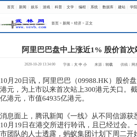
首页
|
新闻
|
娱乐
|
游戏
|
科普
|
文学
|
编程
|
系统
|
数据库
|
建站
|
学
首页
>
新闻
>
经济
> 正文
阿里巴巴盘中上涨近1% 股价首次站
2020-10-20 13:34:00
字体：
大
中
小
来源：
转载
供稿：网
10月20日讯，阿里巴巴（09988.HK）股价盘中
港元，为上市以来首次站上300港元关口。截至
亿港元，市值64935亿港元。
消息面上，腾讯新闻《一线》从不同信源获
10月19日在港交所进行聆讯，且已经过会
市团队的人士透露，蚂蚁集团计划下周二开始