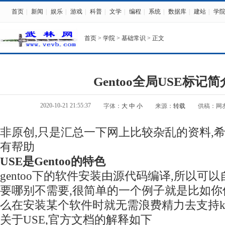
首页
|
新闻
|
娱乐
|
游戏
|
科普
|
文学
|
编程
|
系统
|
数据库
|
建站
|
学
首页
>
学院
>
基础常识
> 正文
Gentoo全局USE标记简
2020-10-21 21:55:37
字体：
大
中
小
来源：
转载
供稿：网
非原创,只是汇总一下网上比较杂乱的资料,
有帮助
USE是Gentoo的特色
gentoo下的软件安装由源代码编译,所以可
要哪别不需要,很简单的一个例子就是比如你使用
么在安装某个软件时就无需浪费精力去支持kd
关于USE,官方文档的解释如下