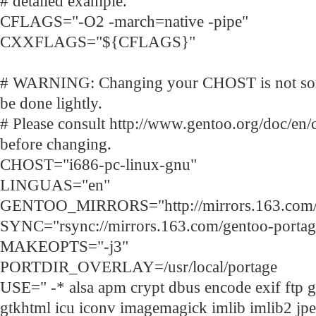
# detailed example.
CFLAGS="-O2 -march=native -pipe"
CXXFLAGS="${CFLAGS}"
# WARNING: Changing your CHOST is not som
be done lightly.
# Please consult http://www.gentoo.org/doc/en
before changing.
CHOST="i686-pc-linux-gnu"
LINGUAS="en"
GENTOO_MIRRORS="http://mirrors.163.com/
SYNC="rsync://mirrors.163.com/gentoo-portag
MAKEOPTS="-j3"
PORTDIR_OVERLAY=/usr/local/portage
USE=" -* alsa apm crypt dbus encode exif ftp 
gtkhtml icu iconv imagemagick imlib imlib2 jp