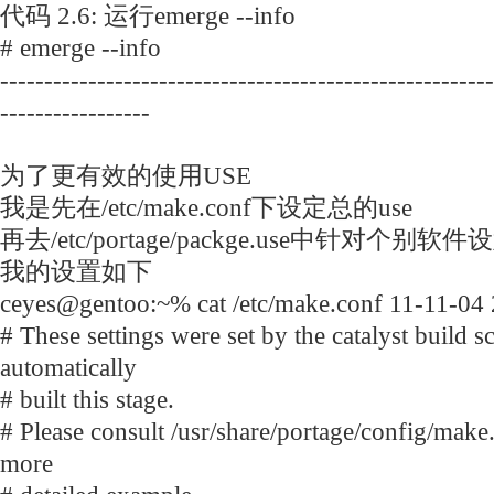
代码 2.6: 运行emerge --info
# emerge --info
--------------------------------------------------------
-----------------
为了更有效的使用USE
我是先在/etc/make.conf下设定总的use
再去/etc/portage/packge.use中针对个别软件设
我的设置如下
ceyes@gentoo:~% cat /etc/make.conf 11-11-04
# These settings were set by the catalyst build sc
automatically
# built this stage.
# Please consult /usr/share/portage/config/make
more