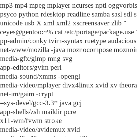
mp3 mp4 mpeg mplayer ncurses nptl oggvorbis
psyco python rdesktop readline samba sasl sdl s
unicode usb X xml xml2 xscreensaver zlib "
ceyes@gentoo:~% cat /etc/portage/package.use
pp-admin/conky tvim-syntax ruetype audacious
net-www/mozilla -java moznocompose moznoi
media-gfx/gimp mng svg
app-editors/gvim perl
media-sound/xmms -opengl
media-video/mplayer divx4linux xvid xv theora
net-im/gaim -crypt
=sys-devel/gcc-3.3* java gcj
app-shells/zsh maildir pcre
x11-wm/fvwm stroke
media-video/avidemux xvid