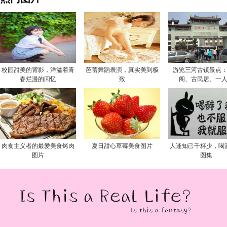
校园甜美的背影，洋溢着青
芭蕾舞蹈表演，真实美到极
游览三河古镇景点
春烂漫的回忆
致
阁、古民居、一
肉食主义者的最爱美食烤肉
夏日甜心草莓美食图片
人逢知己千杯少，喝
图片
图集