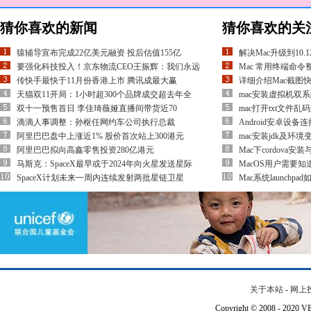
猜你喜欢的新闻
猜你喜欢的关
猿辅导宣布完成22亿美元融资 投后估值155亿
解决Mac升级到10
要强化科技投入！京东物流CEO王振辉：我们永远
Mac 常用终端命令
传快手最快于11月份香港上市 腾讯成最大赢
详细介绍Mac截图
天猫双11开局：1小时超300个品牌成交超去年全
mac安装虚拟机双
双十一预售首日 李佳琦薇娅直播间带货近70
mac打开txt文件乱
滴滴人事调整：孙枢任网约车公司执行总裁
Android安卓设备
阿里巴巴盘中上涨近1% 股价首次站上300港元
mac安装jdk及环
阿里巴巴拟向高鑫零售投资280亿港元
Mac下cordova安
马斯克：SpaceX最早或于2024年向火星发送星际
MacOS用户需要
SpaceX计划未来一周内连续发射两批星链卫星
Mac系统launchp
关于本站
-
网上
Copyright © 2008 - 202