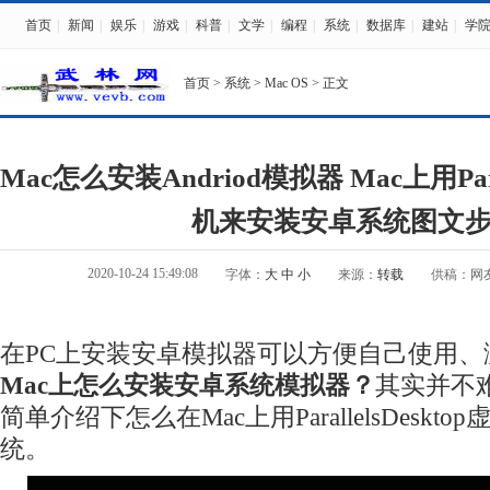
首页
|
新闻
|
娱乐
|
游戏
|
科普
|
文学
|
编程
|
系统
|
数据库
|
建站
|
学
首页
>
系统
>
Mac OS
> 正文
Mac怎么安装Andriod模拟器 Mac上用Paral
机来安装安卓系统图文
2020-10-24 15:49:08
字体：
大
中
小
来源：
转载
供稿：网
在PC上安装安卓模拟器可以方便自己使用、
Mac上怎么安装安卓系统模拟器？
其实并不
简单介绍下怎么在Mac上用ParallelsDesk
统。