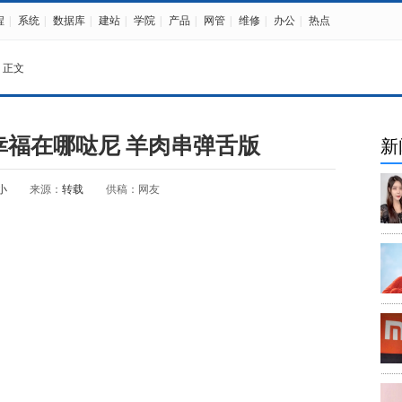
程
|
系统
|
数据库
|
建站
|
学院
|
产品
|
网管
|
维修
|
办公
|
热点
 正文
幸福在哪哒尼 羊肉串弹舌版
新
小
来源：
转载
供稿：网友