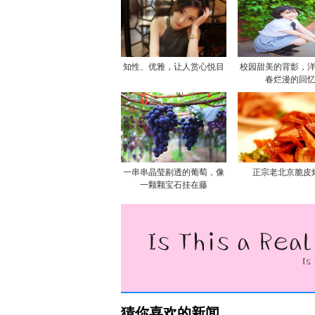
知性、优雅，让人赏心悦目
校园甜美的背影，
春烂漫的回
一串串晶莹剔透的葡萄，像
正宗老北京脆皮
一颗颗宝石挂在藤
猜你喜欢的新闻