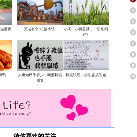
洋溢着青
芜湖有个“松鼠小镇”
小满：小得盈满，一切刚刚
忆
好！
烤鸭
人逢知己千杯少，喝酒搞笑
搞笑试卷，学生恶搞答题
图集
猜你喜欢的关注