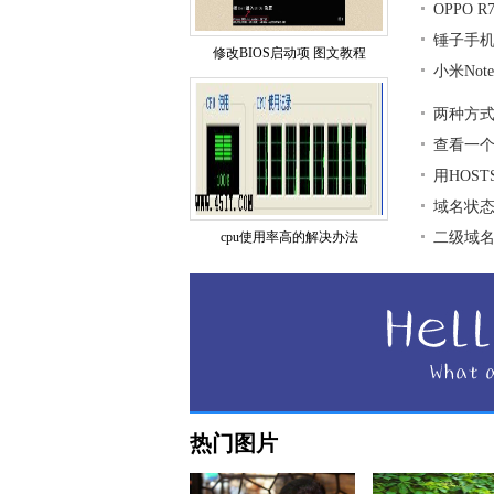
OPPO 
锤子手
修改BIOS启动项 图文教程
小米No
两种方式
查看一
用HOS
域名状
cpu使用率高的解决办法
二级域
热门图片