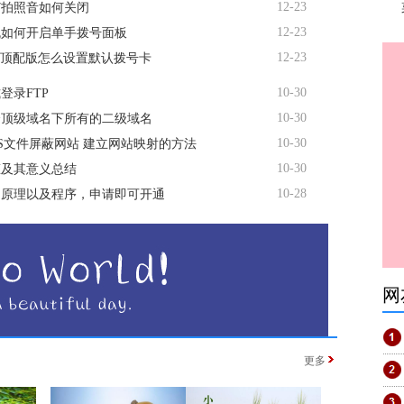
12-23
R7拍照音如何关闭
12-23
机如何开启单手拨号面板
12-23
te顶配版怎么设置默认拨号卡
10-30
登录FTP
10-30
个顶级域名下所有的二级域名
10-30
TS文件屏蔽网站 建立网站映射的方法
10-30
态及其意义总结
10-28
名原理以及程序，申请即可开通
网
更多