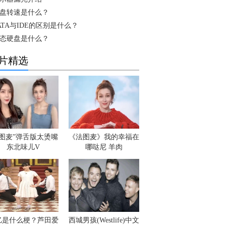
盘转速是什么？
ATA与IDE的区别是什么？
态硬盘是什么？
片精选
法图麦”弹舌版太烫嘴
《法图麦》我的幸福在
东北味儿V
哪哒尼 羊肉
5亿是什么梗？芦田爱
西城男孩(Westlife)中文