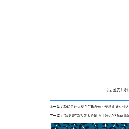
《法图麦》我
上一篇：
35亿是什么梗？芦田爱菜小萝莉化身女强人
下一篇：
“法图麦”弹舌版太烫嘴 东北味儿VS羊肉串