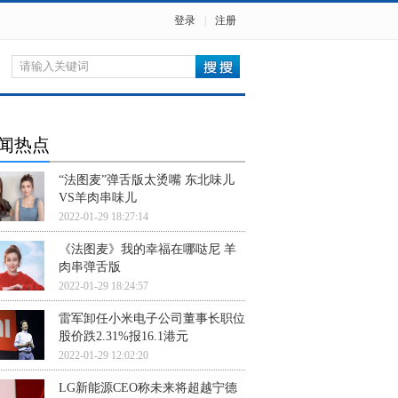
登录
|
注册
闻热点
“法图麦”弹舌版太烫嘴 东北味儿
VS羊肉串味儿
2022-01-29 18:27:14
《法图麦》我的幸福在哪哒尼 羊
肉串弹舌版
2022-01-29 18:24:57
雷军卸任小米电子公司董事长职位
股价跌2.31%报16.1港元
2022-01-29 12:02:20
LG新能源CEO称未来将超越宁德