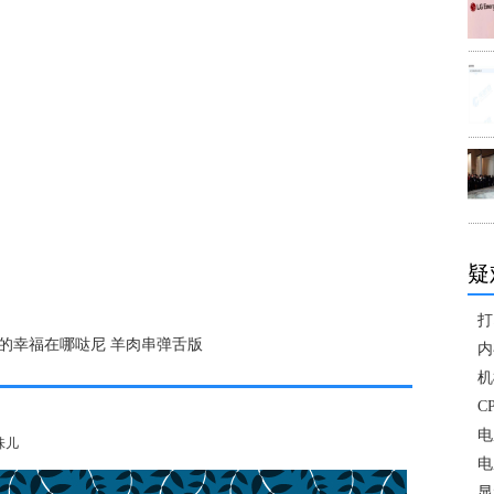
疑
打
的幸福在哪哒尼 羊肉串弹舌版
内
机
C
电
味儿
电
显