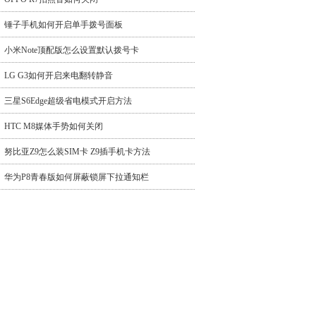
锤子手机如何开启单手拨号面板
小米Note顶配版怎么设置默认拨号卡
LG G3如何开启来电翻转静音
三星S6Edge超级省电模式开启方法
HTC M8媒体手势如何关闭
努比亚Z9怎么装SIM卡 Z9插手机卡方法
华为P8青春版如何屏蔽锁屏下拉通知栏