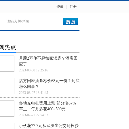
登录
|
注册
闻热点
月薪2万住不起如家汉庭？酒店回
应了
2023-08-08 12:25:16
店方回应油条标价68元一份？到底
怎么回事？
2023-08-07 18:41:45
多地充电桩费用上涨 部分涨87%
车主：每月多花400~500元
2023-07-27 22:54:52
小伙花77.7元从武汉坐公交到长沙