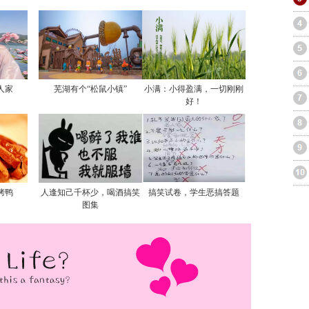
人家
芜湖有个“松鼠小镇”
小满：小得盈满，一切刚刚
好！
烤鸭
人逢知己千杯少，喝酒搞笑
搞笑试卷，学生恶搞答题
图集