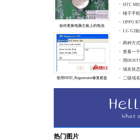
HTC 
锤子手
OPPO 
如何更换电脑主板上的电池
LG G
两种方式
查看一
用HOS
域名状
使用HDD_Regenerator修复硬盘
二级域
热门图片