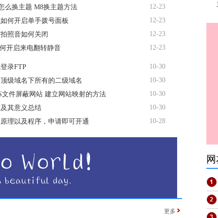
12-23
M8怎么换主题 M8换主题方法
12-23
机如何开启单手拨号面板
12-23
R7拍照音如何关闭
12-23
3如何开启来电翻转静音
10-30
登录FTP
10-30
个顶级域名下所有的二级域名
10-30
TS文件屏蔽网站 建立网站映射的方法
10-30
态及其意义总结
10-28
名原理以及程序，申请即可开通
网
更多