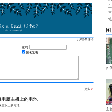
主
主
笔
图
共有
0
条评论
密码:
匿名发表
如
更多
换电脑主板上的电池
主板上的电池...
主