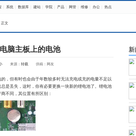
程
|
系统
|
数据库
|
建站
|
学院
|
产品
|
网管
|
维修
|
办公
|
热点
 正文
电脑主板上的电池
新
小
来源：
转载
供稿：网友
电的，但有时也会由于年数较多时无法充电或充的电量不足以
息总是丢失，这时，你有必要更换一块新的锂电池了。锂电池
产商不同，其位置有所区别：