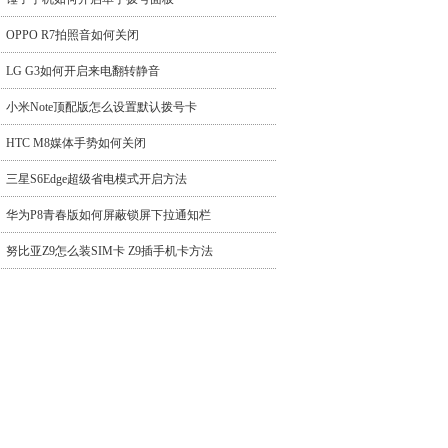
OPPO R7拍照音如何关闭
LG G3如何开启来电翻转静音
小米Note顶配版怎么设置默认拨号卡
HTC M8媒体手势如何关闭
三星S6Edge超级省电模式开启方法
华为P8青春版如何屏蔽锁屏下拉通知栏
努比亚Z9怎么装SIM卡 Z9插手机卡方法