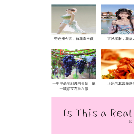
秀色掩今古，荷花羞玉颜
古风汉服，花落
一串串晶莹剔透的葡萄，像
正宗老北京脆皮
一颗颗宝石挂在藤