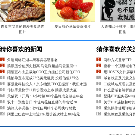
肉食主义者的最爱美食烤肉
夏日甜心草莓美食图片
人逢知己千杯少，喝
图片
图集
猜你喜欢的新闻
猜你喜欢的关
角逐网络江湖―黑客兵器谱排名
两种方式登录FTP
腾讯股价创历史新高 马化腾超越马云重回中
查看一个顶级域名
陌陌宣布由总裁兼COO王力担任公司新任CEO
用HOSTS文件屏
猿辅导宣布完成22亿美元融资 投后估值155亿
域名状态及其意义
要强化科技投入！京东物流CEO王振辉：我们永远
二级域名原理以及
传快手最快于11月份香港上市 腾讯成最大赢
什么是域名解析服
天猫双11开局：1小时超300个品牌成交超去年全
登陆FTP服务器fe
双十一预售首日 李佳琦薇娅直播间带货近70
关于FTP连接超时
滴滴人事调整：孙枢任网约车公司执行总裁
采集操作使用详细
阿里巴巴盘中上涨近1% 股价首次站上300港元
采集教程及采集分