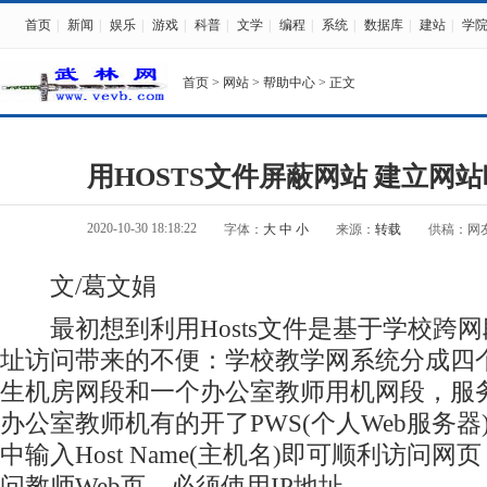
首页
|
新闻
|
娱乐
|
游戏
|
科普
|
文学
|
编程
|
系统
|
数据库
|
建站
|
学
首页
>
网站
>
帮助中心
> 正文
用HOSTS文件屏蔽网站 建立网
2020-10-30 18:18:22
字体：
大
中
小
来源：
转载
供稿：网
文/葛文娟
最初想到利用Hosts文件是基于学校跨网
址访问带来的不便：学校教学网系统分成四
生机房网段和一个办公室教师用机网段，服务
办公室教师机有的开了PWS(个人Web服务
中输入Host Name(主机名)即可顺利访问
问教师Web页，必须使用IP地址。