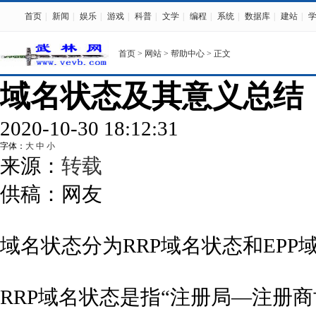
首页
|
新闻
|
娱乐
|
游戏
|
科普
|
文学
|
编程
|
系统
|
数据库
|
建站
|
首页
>
网站
>
帮助中心
> 正文
域名状态及其意义总结
2020-10-30 18:12:31
字体：
大
中
小
来源：
转载
供稿：网友
域名状态分为RRP域名状态和EPP
RRP域名状态是指“注册局―注册