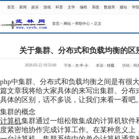
首页
|
新闻
|
娱乐
|
游戏
|
科普
|
文学
|
编程
|
系统
|
数据库
|
建站
|
学
首页
>
网站
>
帮助中心
> 正文
关于集群、分布式和负载均衡的区
2020-03-22 19:53:00
字体：
大
中
小
来源：
转载
供稿：网
php中集群、分布式和负载均衡之间是有很
篇文章我将给大家具体的来写出集群、分布
具体的区别，话不多说，让我们来看一看吧
集群的概念
计算机
集群通过一组松散集成的计算机软件
度紧密地协作完成计算工作。在某种意义上
一台计算机。集群系统中的单个计算机通常