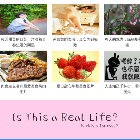
校园甜美的背影，洋溢着青
芭蕾舞蹈表演，真实美到极
春天的魅力：绿杨烟
春烂漫的回忆
致
轻
肉食主义者的最爱美食烤肉
夏日甜心草莓美食图片
人逢知己千杯少，喝
图片
图集