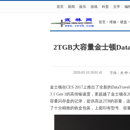
首页
|
新闻
|
娱乐
|
游戏
|
科普
|
文学
|
编
首页
>
维修
>
硬盘
>
2TGB大容量金士顿DataTr
2020-03-10 20:01:41
字体：
大
中
金士顿在CES 2017上推出了全新的DataTraveler 
3.1 Gen 1的高传输速度，更超越了金士顿在2013年
容量闪存盘的记录，提供高达2TB的容量，
了十分精致的铁盒包装，上面印有型号、容