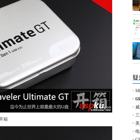
疑
M
G
S
威
三
GT开箱
美
电
G