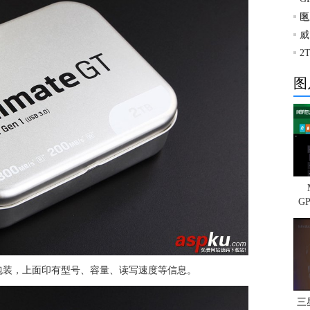
区
电
威
2
图
G
包装，上面印有型号、容量、读写速度等信息。
三