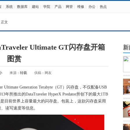
程
|
系统
|
数据库
|
建站
|
学院
|
产品
|
网管
|
维修
|
办公
|
热点
 正文
aveler Ultimate GT闪存盘开箱
新
图赏
小
来源：
转载
供稿：网友
Ultimate Generation Terabyte（GT）闪存盘，不仅配备USB
所推出的DataTraveler HyperX Predator所创下的最大1TB
这是目前世界上容量最大的闪存盘。包装上，这款闪存盘采用
量、读写速度等信息。