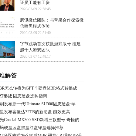
证员工能有工资
2020-03-09 22:58:45
腾讯微信团队：与苹果合作探索微
信暗黑模式体验
2020-03-09 22:51:40
字节跳动首次获批游戏版号 组建
超千人游戏团队
2020-03-07 12:48:17
难解答
BR怎么转换为GPT？硬盘MBR格式转换成
PT格式
SD干货 固态硬盘选购指南
刚发布新一代Ultimate SU900固态硬盘:罕
星发布容量达32TB的新硬盘 能效更高
光Crucial MX300 SSD新增三款型号:奇怪的
脑硬盘蓝盘黑盘红盘绿盘选择推荐
PT分区格式怎么转成MBR 硬盘GPT和MBR分