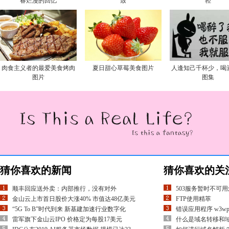
春烂漫的回忆
致
轻
肉食主义者的最爱美食烤肉
夏日甜心草莓美食图片
人逢知己千杯少，喝
图片
图集
猜你喜欢的新闻
猜你喜欢的关
顺丰回应送外卖：内部推行，没有对外
503服务暂时不可
金山云上市首日股价大涨40% 市值达48亿美元
FTP使用精萃
“5G To B”时代到来 新基建加速行业数字化
错误应用程序 w3wp
雷军旗下金山云IPO 价格定为每股17美元
什么是域名转移和