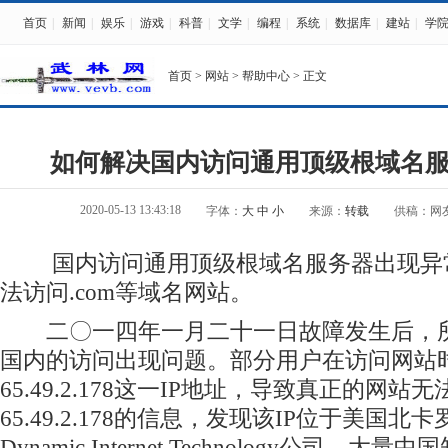
首页
|
新闻
|
娱乐
|
游戏
|
科普
|
文学
|
编程
|
系统
|
数据库
|
建站
|
学
首页
>
网站
>
帮助中心
> 正文
如何解决国内访问通用顶级根域名
2020-05-13 13:43:18
字体：
大
中
小
来源：
转载
供稿：网
国内访问通用顶级根域名服务器出现异
法访问.com等域名网站。
二〇一四年一月二十一日故障发生后，所
国内的访问出现问题。部分用户在访问网站
65.49.2.178这一IP地址，导致真正的网
65.49.2.178的信息，发现该IP位于美国
Dynamic Internet Technology公司，