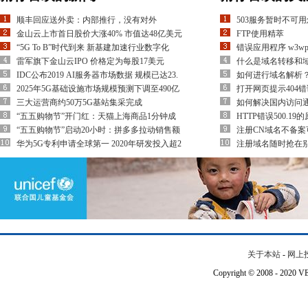
顺丰回应送外卖：内部推行，没有对外
503服务暂时不可
金山云上市首日股价大涨40% 市值达48亿美元
FTP使用精萃
“5G To B”时代到来 新基建加速行业数字化
错误应用程序 w3wp
雷军旗下金山云IPO 价格定为每股17美元
什么是域名转移和
IDC公布2019 AI服务器市场数据 规模已达23.
如何进行域名解析
2025年5G基础设施市场规模预测下调至490亿
打开网页提示404错
三大运营商约50万5G基站集采完成
如何解决国内访问
“五五购物节”开门红：天猫上海商品1分钟成
HTTP错误500.1
“五五购物节”启动20小时：拼多多拉动销售额
注册CN域名不备案
华为5G专利申请全球第一 2020年研发投入超2
注册域名随时抢在
关于本站
-
网上
Copyright © 2008 - 202