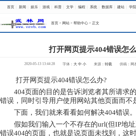
首页
|
新闻
|
娱乐
|
游戏
|
科普
|
文学
|
编程
|
系统
|
数据库
|
建站
|
学
首页
>
网站
>
帮助中心
> 正文
打开网页提示404错误怎么
2020-05-13 13:44:28
字体：
大
中
小
来源：
转载
供稿：网
打开网页提示404错误怎么办?
404页面的目的是告诉浏览者其所请求的
错误，同时引导用户使用网站其他页面而不
下面，我们就来看看如何解决404错误
假如我们输入一个不存在的url(但IP地址
错误404的页面，也就是说页面未找到，这