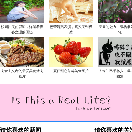
校园甜美的背影，洋溢着青
芭蕾舞蹈表演，真实美到极
春天的魅力：绿杨烟
春烂漫的回忆
致
轻
肉食主义者的最爱美食烤肉
夏日甜心草莓美食图片
人逢知己千杯少，喝
图片
图集
猜你喜欢的新闻
猜你喜欢的关