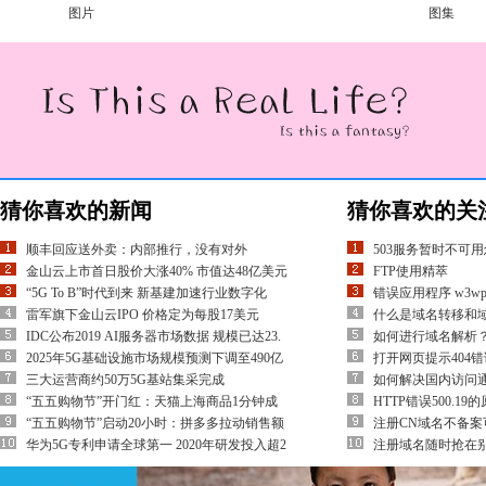
图片
图集
猜你喜欢的新闻
猜你喜欢的关
顺丰回应送外卖：内部推行，没有对外
503服务暂时不可
金山云上市首日股价大涨40% 市值达48亿美元
FTP使用精萃
“5G To B”时代到来 新基建加速行业数字化
错误应用程序 w3wp
雷军旗下金山云IPO 价格定为每股17美元
什么是域名转移和
IDC公布2019 AI服务器市场数据 规模已达23.
如何进行域名解析
2025年5G基础设施市场规模预测下调至490亿
打开网页提示404错
三大运营商约50万5G基站集采完成
如何解决国内访问
“五五购物节”开门红：天猫上海商品1分钟成
HTTP错误500.1
“五五购物节”启动20小时：拼多多拉动销售额
注册CN域名不备案
华为5G专利申请全球第一 2020年研发投入超2
注册域名随时抢在