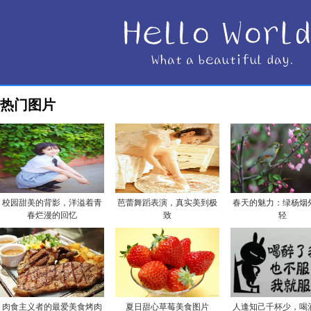
热门图片
校园甜美的背影，洋溢着青
芭蕾舞蹈表演，真实美到极
春天的魅力：绿杨烟
春烂漫的回忆
致
轻
肉食主义者的最爱美食烤肉
夏日甜心草莓美食图片
人逢知己千杯少，喝