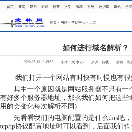
首页
|
新闻
|
娱乐
|
游戏
|
科普
|
文学
|
编程
|
系统
|
数据库
|
建站
|
学
首页
>
网站
>
帮助中心
> 正文
如何进行域名解析？
2020-05-13 13:45:53
字体：
大
中
小
来源：
转载
供稿：网
我们打开一个网站有时快有时慢也有很多
其中一个原因就是网站服务器不只有一个
有好多个服务器地址，那么我们如何把这些地
用的会变化每次解析不同)
先看看我们的电脑配置的是什么dns吧，
tcp/ip协议配置地址时可以看到，后面我们