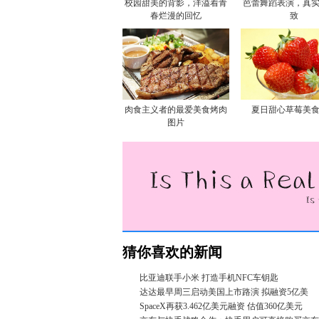
校园甜美的背影，洋溢着青
芭蕾舞蹈表演，真
春烂漫的回忆
致
肉食主义者的最爱美食烤肉
夏日甜心草莓美
图片
猜你喜欢的新闻
比亚迪联手小米 打造手机NFC车钥匙
达达最早周三启动美国上市路演 拟融资5亿美
SpaceX再获3.462亿美元融资 估值360亿美元