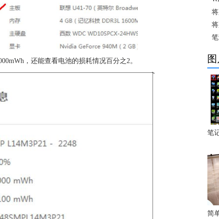
将
将
笔
图
000mWh，还能查看电池的损耗情况百分之2。
笔
简