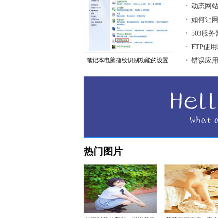
动态网
如何让
503服
FTP使
笔记本电脑指纹识别功能的设置
错误应用程
热门图片