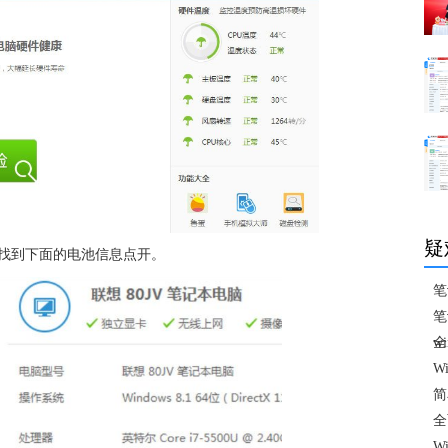
疑
找到下面的电池信息点开。
笔
笔
全
w
W
简
全
W