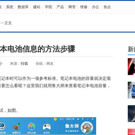
程
|
系统
|
数据库
|
建站
|
学院
|
产品
|
网管
|
维修
|
办公
|
热点
本
> 正文
本电池信息的方法步骤
新
小
来源：
转载
供稿：网友
笔记
本时可以作为一项参考标准。笔记本电池的容量就决定着
量要怎么看呢？这里我们就用
鲁大师
来查看笔记本电池容量，
试，如图。