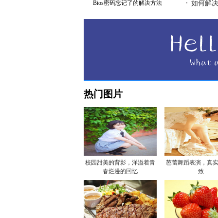
Bios密码忘记了的解决方法
如何解
热门图片
校园甜美的背影，洋溢着青
芭蕾舞蹈表演，真
春烂漫的回忆
致