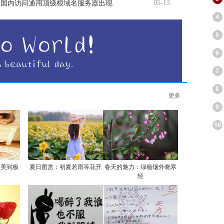
05-13
决国内访问通用顶级根域名服务器出现
更多
实美到极
夏日图赏：初夏若雨等花开
春天的魅力：绿杨烟外晓寒
轻