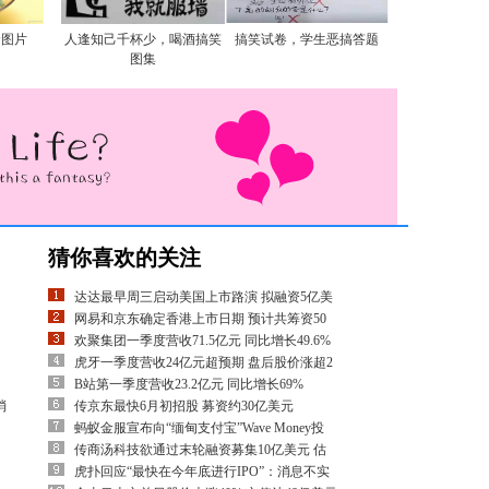
食图片
人逢知己千杯少，喝酒搞笑
搞笑试卷，学生恶搞答题
图集
猜你喜欢的关注
达达最早周三启动美国上市路演 拟融资5亿美
网易和京东确定香港上市日期 预计共筹资50
欢聚集团一季度营收71.5亿元 同比增长49.6%
虎牙一季度营收24亿元超预期 盘后股价涨超2
B站第一季度营收23.2亿元 同比增长69%
消
传京东最快6月初招股 募资约30亿美元
蚂蚁金服宣布向“缅甸支付宝”Wave Money投
传商汤科技欲通过末轮融资募集10亿美元 估
虎扑回应“最快在今年底进行IPO”：消息不实