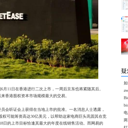
疑
如
6月11日在香港进行二次上市，一周后京东也将紧随其后。
a
以来香港股权资本市场规模最大的交易。
B
b
委员会听证会上获得在当地上市的批准。一名消息人士透露，
电
股权可能筹资高达30亿美元，以帮助这家电商巨头巩固其在竞
两
18日的上市目标恰逢其最大的年度在线销售活动。而网易的
打