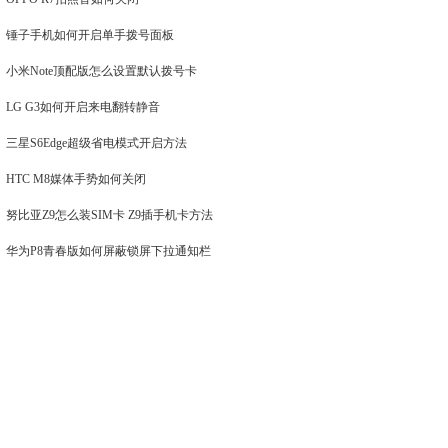
锤子手机如何开启单手拨号面板
小米Note顶配版怎么设置默认拨号卡
LG G3如何开启来电翻转静音
三星S6Edge超级省电模式开启方法
HTC M8媒体手势如何关闭
努比亚Z9怎么装SIM卡 Z9插手机卡方法
华为P8青春版如何屏蔽锁屏下拉通知栏