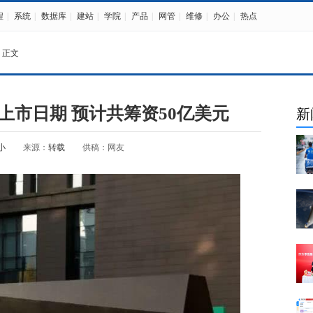
程
|
系统
|
数据库
|
建站
|
学院
|
产品
|
网管
|
维修
|
办公
|
热点
 正文
上市日期 预计共筹资50亿美元
新
小
来源：
转载
供稿：网友