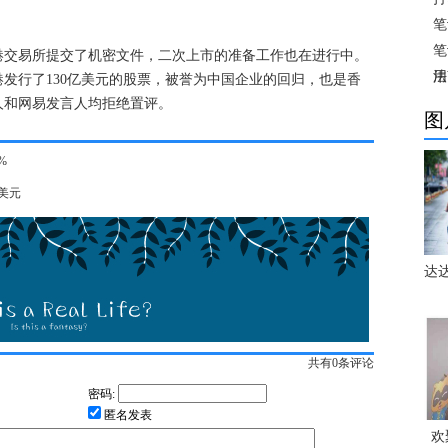
笔
笔
港交易所提交了机密文件，二次上市的准备工作也在进行中。
法
用
发行了130亿美元的股票，被誉为中国企业的回归，也是香
人和网易发言人均拒绝置评。
图
%
美元
达
共有
0
条评论
密码:
匿名发表
欢