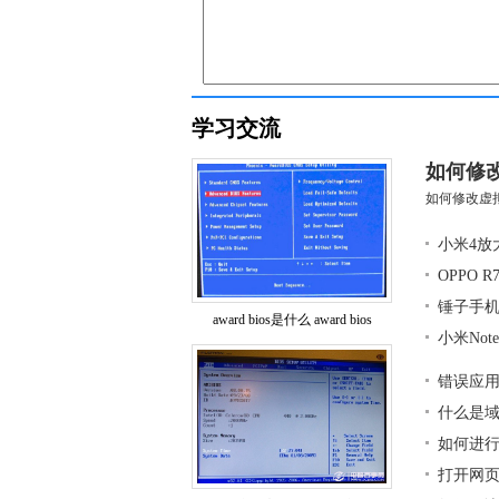
学习交流
如何修改虚拟
如何修改虚拟机中(
小米4放
OPPO 
锤子手
award bios是什么 award bios
小米No
错误应用程
什么是
如何进
打开网页