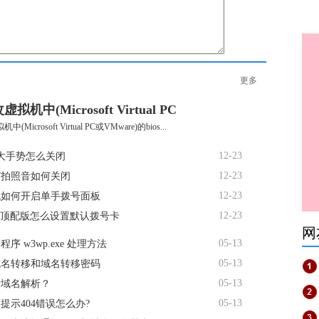
更多
机中(Microsoft Virtual PC
Microsoft Virtual PC或VMware)的bios...
12-23
大手势怎么关闭
12-23
R7拍照音如何关闭
12-23
机如何开启单手拨号面板
12-23
te顶配版怎么设置默认拨号卡
网
05-13
序 w3wp.exe 处理方法
05-13
域名转移和域名转移密码
05-13
行域名解析？
05-13
提示404错误怎么办?