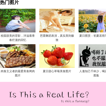
热门图片
校园甜美的背影，洋溢着青
芭蕾舞蹈表演，真实美到极
夏日图赏：初夏若雨
春烂漫的回忆
致
肉食主义者的最爱美食烤肉
夏日甜心草莓美食图片
人逢知己千杯少，喝
图片
图集