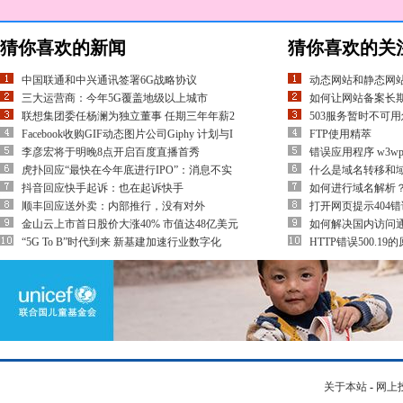
猜你喜欢的新闻
猜你喜欢的关
中国联通和中兴通讯签署6G战略协议
动态网站和静态网
三大运营商：今年5G覆盖地级以上城市
如何让网站备案长
联想集团委任杨澜为独立董事 任期三年年薪2
503服务暂时不可
Facebook收购GIF动态图片公司Giphy 计划与I
FTP使用精萃
李彦宏将于明晚8点开启百度直播首秀
错误应用程序 w3wp
虎扑回应“最快在今年底进行IPO”：消息不实
什么是域名转移和
抖音回应快手起诉：也在起诉快手
如何进行域名解析
顺丰回应送外卖：内部推行，没有对外
打开网页提示404错
金山云上市首日股价大涨40% 市值达48亿美元
如何解决国内访问
“5G To B”时代到来 新基建加速行业数字化
HTTP错误500.1
关于本站
-
网上