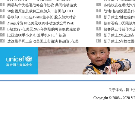
网易与华为签署战略合作协议 共同推动游戏
冻结状态在哪找汽车
58集团原副总裁解王燕加入一亩田任COO
战地1按键设置是什
谷歌前CFO出任Twitter董事长 股东加大对管
影子武士2键盘操作
Zynga斥资18亿美元收购移动游戏公司Peak
使命召唤13无限战
B站发行7亿美元2027年到期的可转换优先债券
侠客风云传前传怎么
比亚迪联手小米 打造手机NFC车钥匙
影子武士2怎么加点
达达最早周三启动美国上市路演 拟融资5亿美
影子武士2存档位置
关于本站
-
网上
Copyright © 2008 - 202