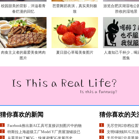
校园甜美的背影，洋溢着青
芭蕾舞蹈表演，真实美到极
游览合肥滨湖湿地公园
春烂漫的回忆
致
胜收的湿地景
肉食主义者的最爱美食烤肉
夏日甜心草莓美食图片
人逢知己千杯少，喝
图片
图集
猜你喜欢的新闻
猜你喜欢的关
Facebook推出新AI工具可直接识别图片中的物
无尽空间2存档位置
特斯拉上海超级工厂Model Y厂房屋顶铺设已
文明6刷钱BUG方法
从零开始了解5G：快速读懂5G发展历史
无尽空间2总是黑屏