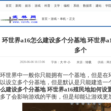
首页
|
新闻
|
娱乐
|
游戏
|
科普
|
文学
|
编程
|
系统
|
数据库
|
建站
|
学
首页
>
游戏
>
单机
> 正文
环世界a16怎么建设多个分基地 环世界a
多个
2020-06-06 16:15:06
字体：
大
中
小
来源：
转载
供稿：网
环世界中一般你只能拥有一个基地，但是在环
以设立多个分基地，但是默认是只能
建造
一
么
建设
多个分基地 环世界a16殖民地如何设
多了会影响游戏的平衡，但是却能让游戏更