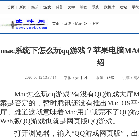
首页
|
新闻
|
娱乐
|
游戏
|
科普
|
文学
|
编程
|
系统
|
数据库
|
建站
|
学
首页
>
系统
>
Mac OS
> 正文
mac系统下怎么玩qq游戏？苹果电脑MA
绍
2020-06-12 13:37:14
字体：
大
中
小
来源：
转载
供稿：网
Mac怎么玩qq游戏?有没有QQ游戏大厅M
案是否定的，暂时腾讯还没有推出Mac OS
厅。难道这就意味着Mac用户就完不了QQ
Web版QQ游戏也就是网页版QQ游戏。
打开浏览器，输入“QQ游戏网页版”，出