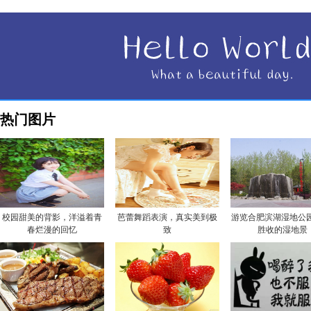
热门图片
校园甜美的背影，洋溢着青
芭蕾舞蹈表演，真实美到极
游览合肥滨湖湿地公园
春烂漫的回忆
致
胜收的湿地景