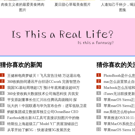
肉食主义者的最爱美食烤肉
夏日甜心草莓美食图片
人逢知己千杯少，喝
图片
图集
猜你喜欢的新闻
猜你喜欢的关
王健林电商梦破灭！飞凡宣告注销 万达退出电
PhotoBooth是什
360收购协同通讯平台织语CCwork 完善智慧办
mac怎么设置禁止自
我国5G基站周增超1万 预计年底将建设超60万
Macbook怎么压缩
360全资收购大数据技术公司瀚思科技 共筑安
iTunes无法联接更新
平安原副董事长任汇川出任腾讯高级顾问 探
苹果macOS Sier
玩大的！中国联通与华为宣布合作：进军低轨卫星
苹果macOS Sier
蚂蚁集团成立数据库独立公司OceanBase CEO
mac系统怎么给iphon
Facebook推出新AI工具可直接识别图片中的物
苹果推送OSX10.11.6
特斯拉上海超级工厂Model Y厂房屋顶铺设已
苹果MacOS系统
从零开始了解5G：快速读懂5G发展历史
苹果macOS Sierra