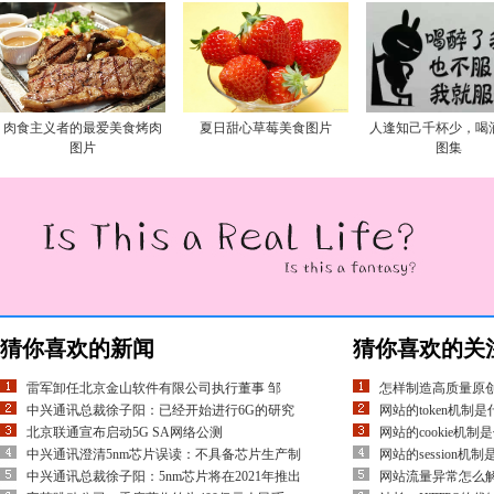
肉食主义者的最爱美食烤肉
夏日甜心草莓美食图片
人逢知己千杯少，喝
图片
图集
猜你喜欢的新闻
猜你喜欢的关
雷军卸任北京金山软件有限公司执行董事 邹
怎样制造高质量原
中兴通讯总裁徐子阳：已经开始进行6G的研究
网站的token机制
北京联通宣布启动5G SA网络公测
网站的cookie机制
中兴通讯澄清5nm芯片误读：不具备芯片生产制
网站的session机
中兴通讯总裁徐子阳：5nm芯片将在2021年推出
网站流量异常怎么