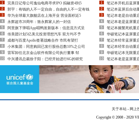
完美日记母公司逸仙电商寻求IPO 拟融资4到5
笔记本开机后蓝屏
郭宇：有钱的人不一定自由，自由的人不一定有钱
笔记本蓝屏后自动
华为全球最大旗舰店在上海开业 营业面积近5
笔记本老是自动重
永辉超市20周年：致永辉家人的一封信
笔记本老是蓝屏重
阿里旗下弹唱App唱鸭发新版本：信息流方式呈
笔记本频繁死机重
传美团计划5亿美元投资理想汽车 双方均不予
华硕笔记本蓝屏重
成都与百度Apollo签署战略合作 市民有望打
笔记本经常蓝屏重
小米集团：同意购回已发行股份总数10%之公司
笔记本经常自动重
雷军卸任北京金山软件有限公司执行董事 邹
华硕笔记本无限重
中兴通讯总裁徐子阳：已经开始进行6G的研究
笔记本老是蓝屏重
关于本站
-
网上
Copyright © 2008 - 202