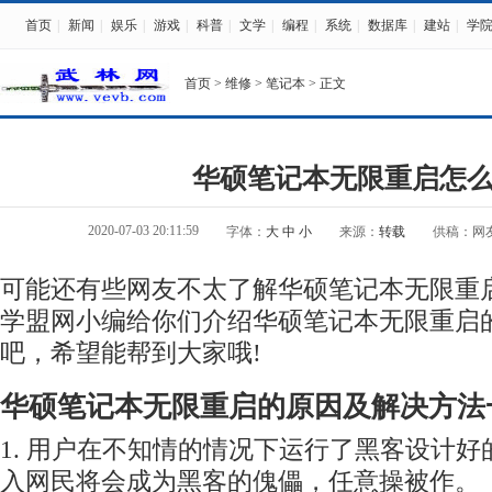
首页
|
新闻
|
娱乐
|
游戏
|
科普
|
文学
|
编程
|
系统
|
数据库
|
建站
|
学
首页
>
维修
>
笔记本
> 正文
华硕笔记本无限重启怎
2020-07-03 20:11:59
字体：
大
中
小
来源：
转载
供稿：网
可能还有些网友不太了解华硕笔记本无限重
学盟网小编给你们介绍华硕笔记本无限重启
吧，希望能帮到大家哦!
华硕笔记本无限重启的原因及解决方法
1. 用户在不知情的情况下运行了黑客设计
入网民将会成为黑客的傀儡，任意操被作。