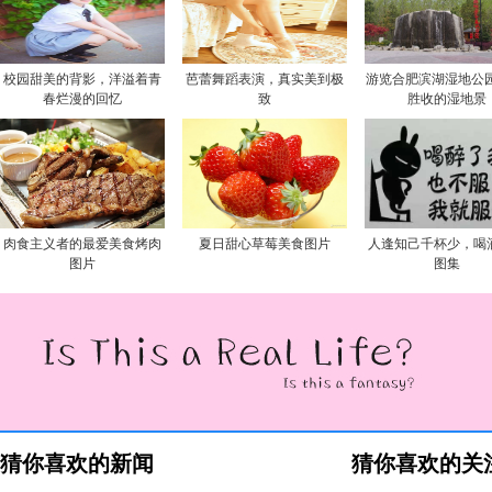
校园甜美的背影，洋溢着青
芭蕾舞蹈表演，真实美到极
游览合肥滨湖湿地公园
春烂漫的回忆
致
胜收的湿地景
肉食主义者的最爱美食烤肉
夏日甜心草莓美食图片
人逢知己千杯少，喝
图片
图集
猜你喜欢的新闻
猜你喜欢的关