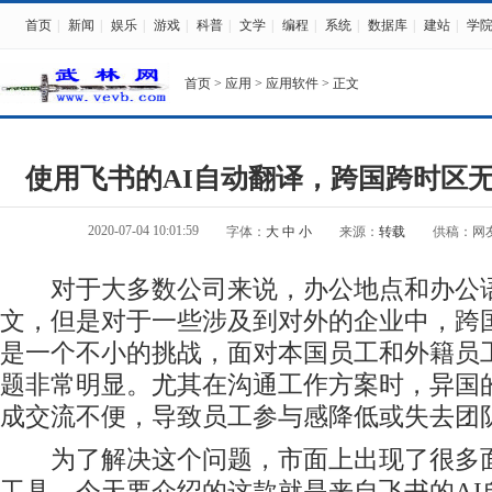
首页
|
新闻
|
娱乐
|
游戏
|
科普
|
文学
|
编程
|
系统
|
数据库
|
建站
|
学
首页
>
应用
>
应用软件
> 正文
使用飞书的AI自动翻译，跨国跨时区
2020-07-04 10:01:59
字体：
大
中
小
来源：
转载
供稿：网
对于大多数公司来说，办公地点和办公语
文，但是对于一些涉及到对外的企业中，跨
是一个不小的挑战，面对本国员工和外籍员
题非常明显。尤其在沟通工作方案时，异国
成交流不便，导致员工参与感降低或失去团
为了解决这个问题，市面上出现了很多面
工具，今天要介绍的这款就是来自飞书的AI