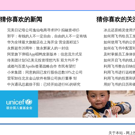
猜你喜欢的新闻
猜你喜欢的关
完美日记母公司逸仙电商寻求IPO 拟融资4到5
冰点还原精灵使用
郭宇：有钱的人不一定自由，自由的人不一定有钱
如何用飞书给员工
华为全球最大旗舰店在上海开业 营业面积近5
如何使用飞书的公
永辉超市20周年：致永辉家人的一封信
如何在飞书中配置R
阿里旗下弹唱App唱鸭发新版本：信息流方式呈
及时掌握员工身体
传美团计划5亿美元投资理想汽车 双方均不予
如何开启飞书的线
成都与百度Apollo签署战略合作 市民有望打
利用飞书整合归纳
小米集团：同意购回已发行股份总数10%之公司
利用飞书进行远程
雷军卸任北京金山软件有限公司执行董事 邹
利用飞书的投票和
中兴通讯总裁徐子阳：已经开始进行6G的研究
用好飞书的日历和
关于本站
-
网上