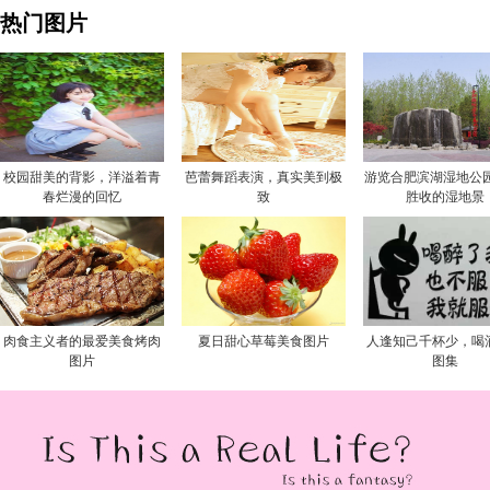
热门图片
校园甜美的背影，洋溢着青
芭蕾舞蹈表演，真实美到极
游览合肥滨湖湿地公园
春烂漫的回忆
致
胜收的湿地景
肉食主义者的最爱美食烤肉
夏日甜心草莓美食图片
人逢知己千杯少，喝
图片
图集