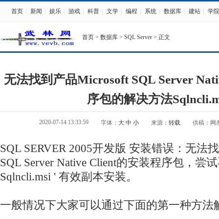
首页
|
新闻
|
娱乐
|
游戏
|
科普
|
文学
|
编程
|
系统
|
数据库
|
建站
|
学
首页
>
数据库
>
SQL Server
> 正文
无法找到产品Microsoft SQL Server Nat
序包的解决方法Sqlncli.m
2020-07-14 13:33:59
字体：
大
中
小
来源：
转载
供稿：网
SQL SERVER 2005开发版 安装错误：无法找到
SQL Server Native Client的安装程序包
Sqlncli.msi ' 有效副本安装。
一般情况下大家可以通过下面的第一种方法