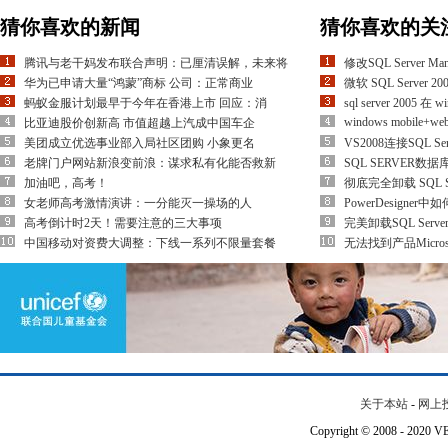
猜你喜欢的新闻
猜你喜欢的关
腾讯与老干妈发布联合声明：已厘清误解，未来将
修改SQL Server Man
华为已申请大量“鸿蒙”商标 公司：正常商业
微软 SQL Server 
蚂蚁金服计划最早于今年在香港上市 回应：消
sql server 2005
windows mobile+webs
比亚迪股价创新高 市值超越上汽成中国车企
美团成立优选事业部入局社区团购 小象更名
VS2008连接SQL 
老牌门户网站新浪变前浪：谋求私有化能否救新
SQL SERVER
加油吧，高考！
彻底完全卸载 SQL Se
女老师高考激情演讲：一分能灭一操场的人
PowerDesigne
高考倒计时2天！需要注意的三大事项
完美卸载SQL Serve
中国移动对资费大调整：下线一系列不限量套餐
无法找到产品Microsoft 
关于本站
-
网上
Copyright © 2008 - 202