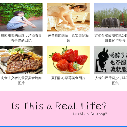
校园甜美的背影，洋溢着青
芭蕾舞蹈表演，真实美到极
游览合肥滨湖湿地公园
春烂漫的回忆
致
胜收的湿地景
肉食主义者的最爱美食烤肉
夏日甜心草莓美食图片
人逢知己千杯少，喝
图片
图集