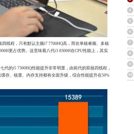
Q同为四核四线程，只有默认主频i7 7700HQ高，而在单核睿频、多核
00H更占优势。这意味着八代i3 8300H在CPU性能上，其实
比七代的i5 7300HQ性能提升非常明显，由前代的双核四线程，
缓存、核显、内存支持都有全面升级，综合性能提升在50%