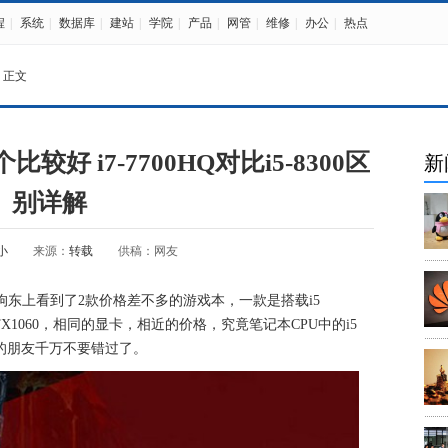
程
|
系统
|
数据库
|
建站
|
学院
|
产品
|
网管
|
维修
|
办公
|
热点
 正文
哪个比较好 i7-7700HQ对比i5-8300区
新
别详解
小
来源：
转载
供稿：网友
个好？在狗东上看到了2款价格差不多的游戏本，一款是搭载i5
HQ+GTX1060，相同的显卡，相近的价格，究竟笔记本CPU中的i5
兴趣的朋友千万不要错过了。