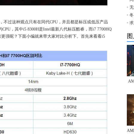
无
冬
的，不过这种观点只有在同代CPU，并且都是标压或低压产品
求
的CPU，其中i5 8300H是Intel最新八代标压酷睿，而i7 7700HQ
图
更强呢？下面小编就来带大家对比分析下。首先来看看i5
AM
AM