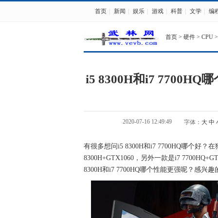
首页
|
新闻
|
娱乐
|
游戏
|
科普
|
文学
|
编
首页
>
硬件
>
CPU
>
i5 8300H和i7 7700HQ
2020-07-16 12:49:49
字体：
大
中
有很多想问i5 8300H和i7 7700HQ哪
8300H+GTX1060，另外一款是i7 7700
8300H和i7 7700HQ哪个性能更强呢？感