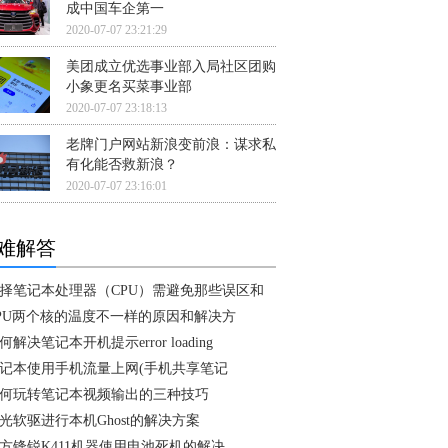
成中国车企第一
2020-07-07 23:21:29
美团成立优选事业部入局社区团购
小象更名买菜事业部
2020-07-07 23:18:13
老牌门户网站新浪变前浪：谋求私
有化能否救新浪？
2020-07-07 23:16:01
难解答
择笔记本处理器（CPU）需避免那些误区和
PU两个核的温度不一样的原因和解决方
何解决笔记本开机提示error loading
记本使用手机流量上网(手机共享笔记
何玩转笔记本视频输出的三种技巧
光软驱进行本机Ghost的解决方案
方锋锐K411机器使用电池死机的解决