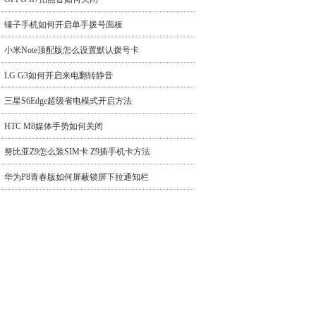
锤子手机如何开启单手拨号面板
小米Note顶配版怎么设置默认拨号卡
LG G3如何开启来电翻转静音
三星S6Edge超级省电模式开启方法
HTC M8媒体手势如何关闭
努比亚Z9怎么装SIM卡 Z9插手机卡方法
华为P8青春版如何屏蔽锁屏下拉通知栏