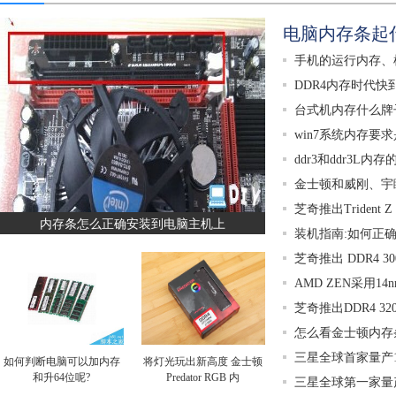
电脑内存条起
手机的运行内存、
DDR4内存时代快
台式机内存什么牌
win7系统内存要
ddr3和ddr3L
金士顿和威刚、宇
芝奇推出Trident Z
内存条怎么正确安装到电脑主机上
装机指南:如何正
芝奇推出 DDR4 300
AMD ZEN采用14n
芝奇推出DDR4 3200
怎么看金士顿内存
三星全球首家量产18
如何判断电脑可以加内存
将灯光玩出新高度 金士顿
和升64位呢?
Predator RGB 内
三星全球第一家量产