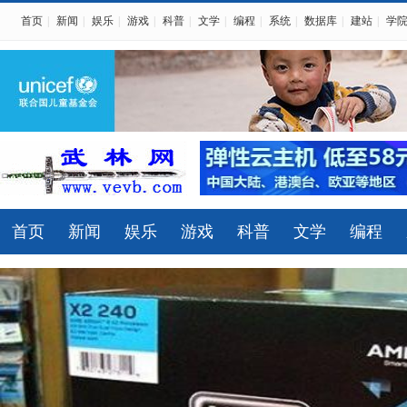
首页
|
新闻
|
娱乐
|
游戏
|
科普
|
文学
|
编程
|
系统
|
数据库
|
建站
|
学
首页
新闻
娱乐
游戏
科普
文学
编程