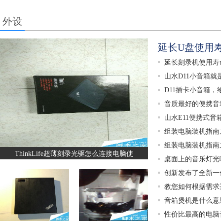
外设
延长U盘使用
延长刻录机使用寿
山水D11小音箱就
D11插卡小音箱
音质最好的便携音箱
山水E11便携式音
组装电脑装机指南
组装电脑装机指南
ThinkLife超薄刻录光驱怎么连接电脑使
桌面上的音乐灯光
创新发布了全新一
教您如何根据需求
音箱煲机是什么意
性价比最高的电脑音