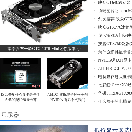
映众GT640独立显
顶端丽台Quadro 
剑灵推荐 映众GTX
映众GTX770冰龙
显卡游戏入门级映众
技嘉GTX750公版(G
索泰发布一款GTX 1070 Mini迷你版本:小
为什么影驰显卡鲁
NVIDIA和ATI
ATI FIREGL V3
电脑显存越大显卡
七彩虹iGame760
华硕STRIXGTX98
i5 6500配什么显卡最佳？
AMD新旗舰显卡轻松干翻
i5 6500配1060显卡可
NVIDIA 有几个点我们
什么牌子的电脑显
显示器
低价显示器选