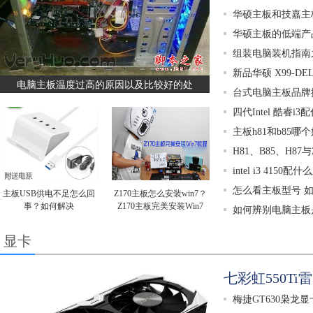
华硕主板和技嘉主
华硕主板的低端产
组装电脑装机指南
新品华硕 X99-DE
电脑主板温度过高的原因以及比较好的处
台式电脑主板品牌
四代Intel 酷睿i
主板h81和b85哪
H81、B85、H8
intel i3 4150
怎么看主板型号 
主板USB供电不足怎么回
Z170主板怎么安装win7？
事？如何解决
Z170主板完美安装Win7
如何辨别电脑主板
显卡
七彩虹550Ti雷
梅捷GT630枭龙显