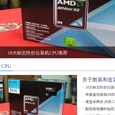
10大标志性价位装机CPU推荐
CPU
关于散装和盒
10大标志性价位装
终极鉴别真假AMD
硬盘未降价,内存,
配组装电脑时如何选