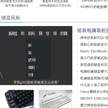
【移动硬盘排行榜
移动硬盘无法识别 磁盘图
硬盘找不到无法读取
标不显示的解决方
MBR(硬盘的主引导记录)
WD和ST的硬盘哪
键盘鼠标
组装电脑装机
神奇的鼠标可以“读
最贴心的鼠标设计
Barely-ThereBr
最小巧的穿戴式鼠标-T
新型虚拟键盘你见
电脑机械键盘哪个
机械键盘黑轴/红轴
罗技g502鼠标灵敏度怎么设置?
什么是人体工程学
Cherry樱桃办公利器M
MIONIX SAR
魔力鸭首款鼠标ducky