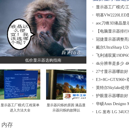
显示器工厂模式/
明基VW2220L
aoc刀锋3D液晶
【电脑显示器排行
冠捷显示器调整亮
戴尔UltraSharp 
飞利浦双翼19DP
低价显示器选购指南
4k分辨率是多少 
27寸显示器哪款好
E3+8G+GTX9
英特尔Skylake
护眼显示器哪款好
华硕Asus Desig
显示器工厂模式/工程菜单
显示器闪烁的原因 液晶显
进入方法大全
示器闪烁的故障以
LG 发布 LG 34
内存