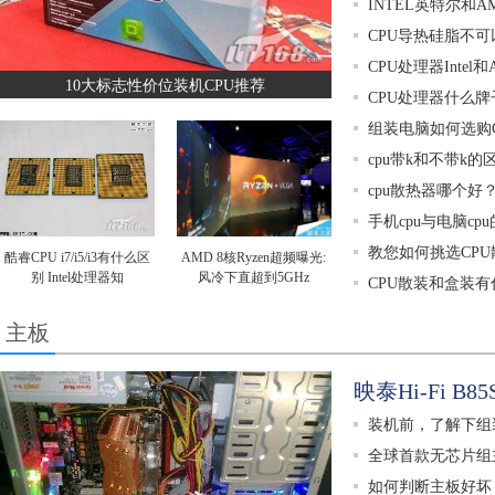
INTEL英特尔和A
CPU导热硅脂不
CPU处理器Intel
10大标志性价位装机CPU推荐
CPU处理器什么
组装电脑如何选购C
cpu带k和不带k的
cpu散热器哪个好
手机cpu与电脑cp
教您如何挑选CPU
酷睿CPU i7/i5/i3有什么区
AMD 8核Ryzen超频曝光:
别 Intel处理器知
风冷下直超到5GHz
CPU散装和盒装
主板
映泰Hi-Fi B
装机前，了解下组
全球首款无芯片组
如何判断主板好坏