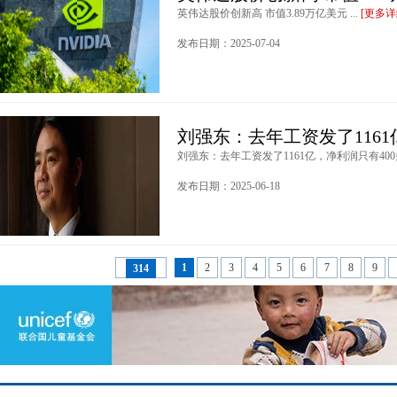
英伟达股价创新高 市值3.89万亿美元 ...
[更多详
发布日期：2025-07-04
刘强东：去年工资发了1161
刘强东：去年工资发了1161亿，净利润只有400多亿
发布日期：2025-06-18
1
2
3
4
5
6
7
8
9
314