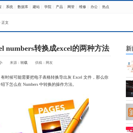
程
|
系统
|
数据库
|
建站
|
学院
|
产品
|
网管
|
维修
|
办公
|
热点
> 正文
l numbers转换成excel的两种方法
新
小
来源：
转载
供稿：网友
办公时，有时候可能需要把电子表格转换导出灰 Excel 文件，那么你
介绍下怎么在 Numbers 中转换的操作方法。