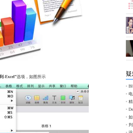
疑
-Excel”
选项，如图所示
B
电
精
D
如
判
设