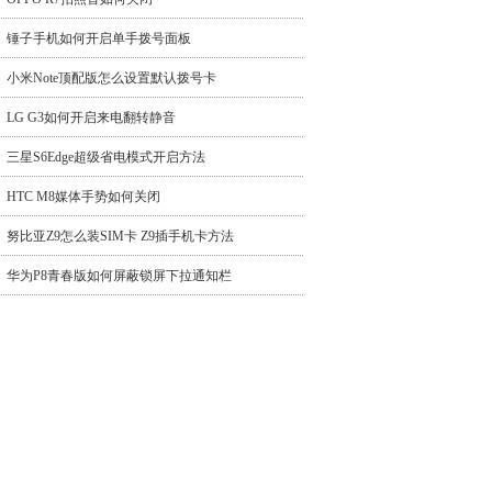
锤子手机如何开启单手拨号面板
小米Note顶配版怎么设置默认拨号卡
LG G3如何开启来电翻转静音
三星S6Edge超级省电模式开启方法
HTC M8媒体手势如何关闭
努比亚Z9怎么装SIM卡 Z9插手机卡方法
华为P8青春版如何屏蔽锁屏下拉通知栏