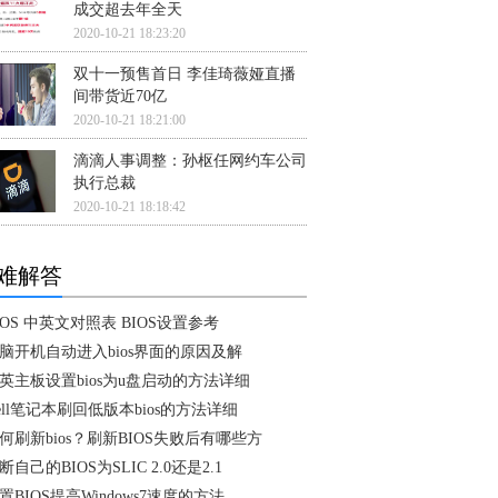
成交超去年全天
2020-10-21 18:23:20
双十一预售首日 李佳琦薇娅直播
间带货近70亿
2020-10-21 18:21:00
滴滴人事调整：孙枢任网约车公司
执行总裁
2020-10-21 18:18:42
难解答
IOS 中英文对照表 BIOS设置参考
脑开机自动进入bios界面的原因及解
英主板设置bios为u盘启动的方法详细
ell笔记本刷回低版本bios的方法详细
何刷新bios？刷新BIOS失败后有哪些方
断自己的BIOS为SLIC 2.0还是2.1
置BIOS提高Windows7速度的方法