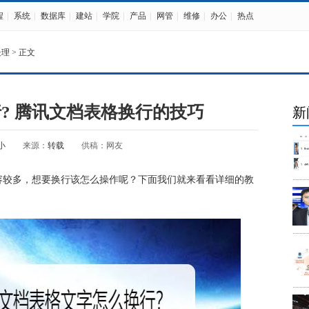
程
|
系统
|
数据库
|
建站
|
学院
|
产品
|
网管
|
维修
|
办公
|
热点
处理
> 正文
? 腾讯文档表格换行的技巧
新
小
来源：
转载
供稿：网友
容较多，想要换行该怎么操作呢？下面我们就来看看详细的教