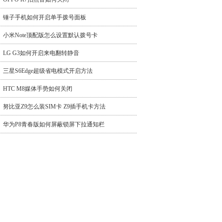
锤子手机如何开启单手拨号面板
小米Note顶配版怎么设置默认拨号卡
LG G3如何开启来电翻转静音
三星S6Edge超级省电模式开启方法
HTC M8媒体手势如何关闭
努比亚Z9怎么装SIM卡 Z9插手机卡方法
华为P8青春版如何屏蔽锁屏下拉通知栏