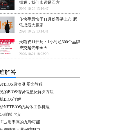
振辉：我们永远是乙方
2020-10-22 13:16:47
传快手最快于11月份香港上市 腾
讯成最大赢家
2020-10-22 13:14:41
天猫双11开局：1小时超300个品牌
成交超去年全天
2020-10-21 18:23:20
难解答
改BIOS启动项 图文教程
见的BIOS错误信息及解决方法
机BIOS详解
析NETBIOS的具体工作机理
IOS响铃含义
PU占用率高的九种可能
何调整显示器保护视力