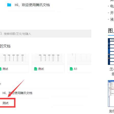
电
开
液
图
怎
如