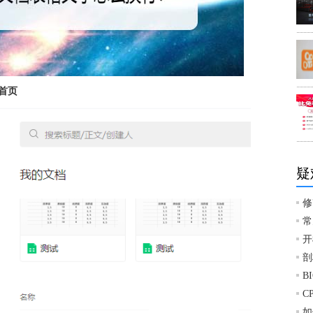
首页
疑
修
常
开
剖
B
C
如