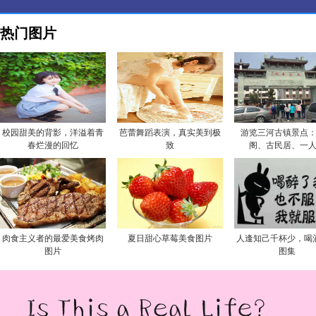
热门图片
校园甜美的背影，洋溢着青
芭蕾舞蹈表演，真实美到极
游览三河古镇景点
春烂漫的回忆
致
阁、古民居、一
肉食主义者的最爱美食烤肉
夏日甜心草莓美食图片
人逢知己千杯少，喝
图片
图集