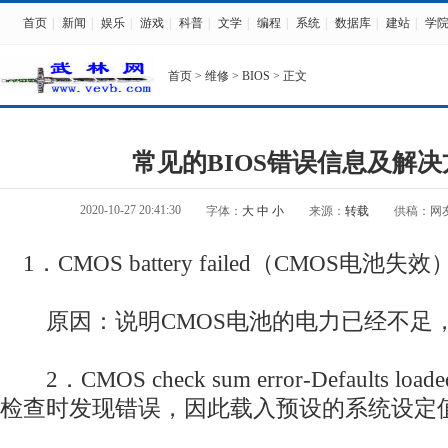
首页
|
新闻
|
娱乐
|
游戏
|
科普
|
文学
|
编程
|
系统
|
数据库
|
建站
|
学
首页
>
维修
>
BIOS
> 正文
常见的BIOS错误信息及解
2020-10-27 20:41:30
字体：
大
中
小
来源：
转载
供稿：网
1．CMOS battery failed（CMOS电池失效
原因：说明CMOS电池的电力已经不足
2．CMOS check sum error-Defaults l
检查时发现错误，因此载入预设的系统设定