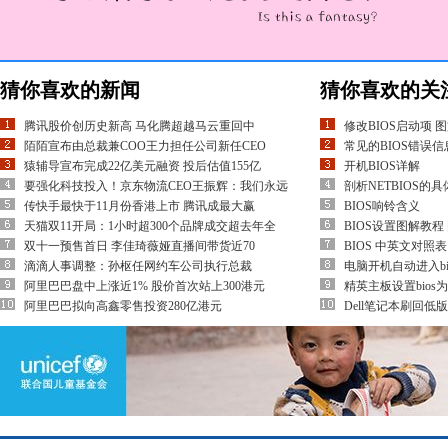
猜你喜欢的新闻
猜你喜欢的关
腾讯股价创历史新高 马化腾超越马云重回中
修改BIOS启动项 
陌陌宣布由总裁兼COO王力担任公司新任CEO
常见的BIOS错误
猿辅导宣布完成22亿美元融资 投后估值155亿
开机BIOS详解
要强化科技投入！京东物流CEO王振辉：我们永远
剖析NETBIOS的
传快手最快于11月份香港上市 腾讯成最大赢
BIOS响铃含义
天猫双11开局：1小时超300个品牌成交超去年全
BIOS设置图解教程
双十一预售首日 李佳琦薇娅直播间带货近70
BIOS 中英文对照表
滴滴人事调整：孙枢任网约车公司执行总裁
电脑开机自动进入b
阿里巴巴盘中上涨近1% 股价首次站上300港元
精英主板设置bio
阿里巴巴拟向高鑫零售投资280亿港元
Dell笔记本刷回低