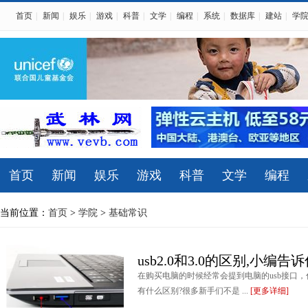
首页
|
新闻
|
娱乐
|
游戏
|
科普
|
文学
|
编程
|
系统
|
数据库
|
建站
|
学
首页
新闻
娱乐
游戏
科普
文学
编程
当前位置：
首页
>
学院
>
基础常识
usb2.0和3.0的区别,小编告诉你
在购买电脑的时候经常会提到电脑的usb接口，什么
有什么区别?很多新手们不是 ...
[更多详细]