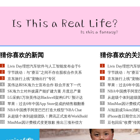
猜你喜欢的新闻
猜你喜欢的关
Livis Day理想汽车软件与人工智能发布会于6
Livis Day理想
字节跳动：与“赛豆”之间不存在股权合作关系
字节跳动：与“赛豆
京东旅行上线“宠物出行”专区
京东旅行上线“宠物
英伟达和SK海力士宣布合作 联合开发下一代
苹果：过去6年中国A
SK海力士对外披露产能扩建方案 月度总产量
NBA中国携手阿里巴
LG采购1万块英伟达Blackwell架构GPU 预计达
从超级个体到超级团队
苹果：过去6年中国App Store促成的销售额翻番
MiniMax因计费
NBA中国携手阿里巴巴打造大模型“NBA Chat
AI短剧成Token
从超级个体到超级团队！腾讯正式发布WorkBudd
iPhone改日期空
MiniMax因计费模式变更致歉 推出三项补偿方
豆包回应“收费”传