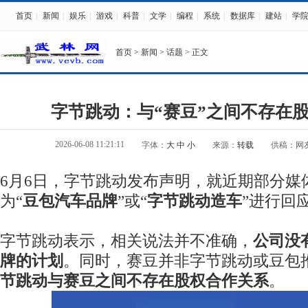
首页
|
新闻
|
娱乐
|
游戏
|
科普
|
文学
|
编程
|
系统
|
数据库
|
建站
|
学
首页
>
新闻
>
话题
> 正文
字节跳动：与“赛豆”之间不存在
2026-06-08 11:21:11
字体：
大
中
小
来源：
转载
供稿：网
6月6日，字节跳动发布声明，就近期部分媒
为“
豆包汽车品牌
”或“
字节跳动造车
”进行回
字节跳动表示，相关说法并不准确，
公司没
牌的计划
。同时，赛豆并非字节跳动或豆包
节跳动与赛豆之间不存在股权合作关系
。