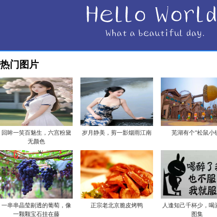
热门图片
回眸一笑百魅生，六宫粉黛
岁月静美，剪一影烟雨江南
芜湖有个“松鼠小
无颜色
一串串晶莹剔透的葡萄，像
正宗老北京脆皮烤鸭
人逢知己千杯少，喝
一颗颗宝石挂在藤
图集