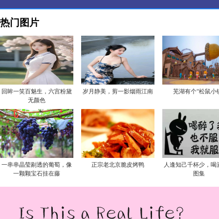
热门图片
回眸一笑百魅生，六宫粉黛
岁月静美，剪一影烟雨江南
芜湖有个“松鼠小
无颜色
一串串晶莹剔透的葡萄，像
正宗老北京脆皮烤鸭
人逢知己千杯少，喝
一颗颗宝石挂在藤
图集