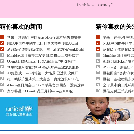
猜你喜欢的新闻
猜你喜欢的关
苹果：过去6年中国App Store促成的销售额翻番
苹果：过去6年中国A
NBA中国携手阿里巴巴打造大模型“NBA Chat
NBA中国携手阿里巴
从超级个体到超级团队！腾讯正式发布WorkBudd
从超级个体到超级团队
MiniMax因计费模式变更致歉 推出三项补偿方
MiniMax因计费
OpenAI升级ChatGPT记忆系统 从“手动保存”
AI短剧成Token
苹果批准AI智能体Poke接入苹果企业消息服务
iPhone改日期空
AI短剧成Token消耗第一大场景 已达到软件开
豆包回应“收费”传
张一鸣跃升亚洲第二大富豪，身家达到6288亿
豆包：基础功能永
iPhone改日期空出20G？苹果官方回应：没有这种
全球最小的二维码能
奥尔特曼：OpenAI员工月耗token超1000亿
微信支付正式支持PayPa