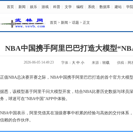
首页
|
新闻
|
娱乐
|
游戏
|
科普
|
文学
|
编程
|
系统
|
数据库
|
建站
|
学
首页
>
新闻
>
话题
> 正文
NBA中国携手阿里巴巴打造大模型“NBA 
2026-06-05 14:49:23
字体：
大
中
小
来源：
转载
供稿：网
正值NBA总决赛开赛之际，NBA中国携手阿里巴巴打造的首个官方大模型
据悉，该模型基于阿里千问大模型开发，结合NBA比赛历史数据与球员
务，球迷可在“NBA中国”APP中体验。
NBA中国表示，阿里凭借其在顶级赛事中积累的经验与高效的交付体系
信赖的合作伙伴。