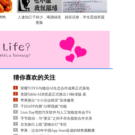
烤鸭
人逢知己千杯少，喝酒搞笑
搞笑试卷，学生恶搞答题
图集
猜你喜欢的关注
荣耀YOYO与微信AI生态合作成果正式落地
美团Tabbit AI浏览器正式推出1.0标准版 基
苹果推出“小小访达精灵”实体徽章
千问APP内测“AI帮我挑”功能
Livis Day理想汽车软件与人工智能发布会于6
字节跳动：与“赛豆”之间不存在股权合作关系
京东旅行上线“宠物出行”专区
苹果：过去6年中国App Store促成的销售额翻番