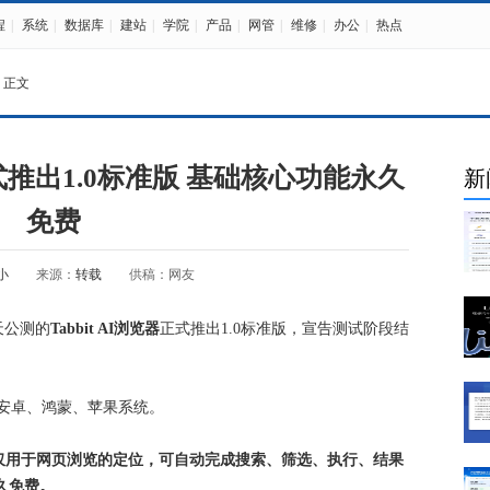
程
|
系统
|
数据库
|
建站
|
学院
|
产品
|
网管
|
维修
|
办公
|
热点
 正文
器正式推出1.0标准版 基础核心功能永久
新
免费
小
来源：
转载
供稿：网友
天公测的
Tabbit AI浏览器
正式推出1.0标准版，宣告测试阶段结
支持安卓、鸿蒙、苹果系统。
仅用于网页浏览的定位，可自动完成搜索、筛选、执行、结果
久免费。