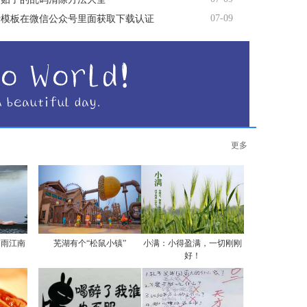
07-09
费模板在微信公众号里面获取下载认证
更多
烟雨江南
芜湖有个“松鼠小镇”
小满：小得盈满，一切刚刚
好！