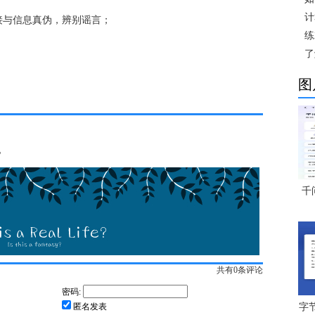
计
接与信息真伪，辨别谣言；
练
；
了
图
地
千
共有
0
条评论
密码:
匿名发表
字