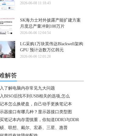
2026-06-08 11:18:43
SK海力士对外披露产能扩建方案
月度总产量冲刺100万片
2026-06-06 12:04:54
LG采购1万块英伟达Blackwell架构
GPU 预计达数万亿韩元
2026-06-06 12:01:28
难解答
入了解电脑内存常见九大问题
入BISO后找不到USB相关的选项,怎么
记本怎么换硬盘，自己动手更换笔记本
示器接口有哪几种？显示器接口类型图
买笔记本内存需慎重，你知道DDR3与DDR
硕、联想、戴尔、宏碁、三星、惠普
何查找有故障的配件