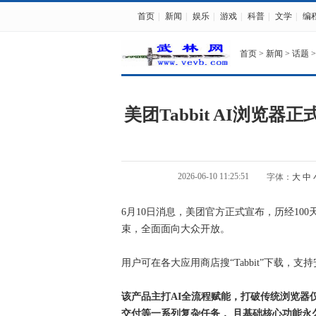
首页
|
新闻
|
娱乐
|
游戏
|
科普
|
文学
|
编
首页
>
新闻
>
话题
>
美团Tabbit AI浏览
2026-06-10 11:25:51
字体：
大
中
6月10日消息，美团官方正式宣布，历经100
束，全面面向大众开放。
用户可在各大应用商店搜“Tabbit”下载，
该产品主打AI全流程赋能，打破传统浏览器
交付等一系列复杂任务， 且基础核心功能永