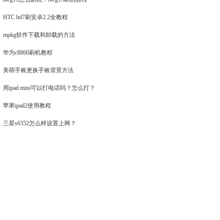
HTC hd7刷安卓2.2全教程
mpkg软件下载和卸载的方法
华为c8860刷机教程
美萌手账更换手账背景方法
用ipad mini可以打电话吗？怎么打？
苹果ipad2使用教程
三星s6352怎么样设置上网？