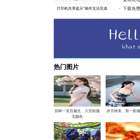
打印机共享提示“操作无法完成
下载免
热门图片
回眸一笑百魅生，六宫粉黛
岁月静美，剪一影
无颜色