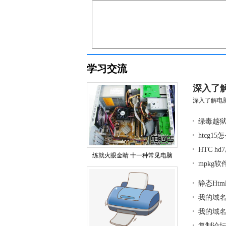
学习交流
深入了
深入了解电脑
绿毒越狱
htcg1
HTC h
练就火眼金睛 十一种常见电脑
mpkg
静态Ht
我的域
我的域
复制论