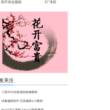
间不存在股权
行”专区
友关注
三星i9250去除虚拟按键教程
绿毒越狱软件 完美越狱4.21教程
htcg15怎么刷机？htcg15刷机教程