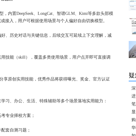
内置DeepSeek、LongCat、智谱GLM、Kimi等多款头部模
间完成接入，用户可根据使用场景与个人偏好自由切换模型。
偏好、历史对话与关键信息，后续交互可延续上下文理解，减
技能（skill），覆盖多类使用场景，用户点开即可直接调
疑
者可分享原创实用技能，优秀作品将获得曝光、奖金、官方认证
深
进
在学习、办公、生活、特殊辅助等多个场景落地实用能力：
笔
显
高考专业择校方案；
购
华
并配套自测习题；
如