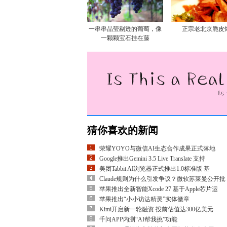
一串串晶莹剔透的葡萄，像
正宗老北京脆皮
一颗颗宝石挂在藤
猜你喜欢的新闻
荣耀YOYO与微信AI生态合作成果正式落地
Google推出Gemini 3.5 Live Translate 支持
美团Tabbit AI浏览器正式推出1.0标准版 基
Claude规则为什么引发争议？微软苏莱曼公开批
苹果推出全新智能Xcode 27 基于Apple芯片运
苹果推出“小小访达精灵”实体徽章
Kimi开启新一轮融资 投前估值达300亿美元
千问APP内测“AI帮我挑”功能