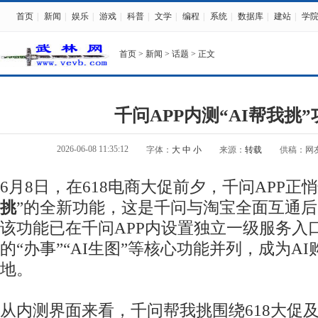
首页
|
新闻
|
娱乐
|
游戏
|
科普
|
文学
|
编程
|
系统
|
数据库
|
建站
|
学
首页
>
新闻
>
话题
> 正文
千问APP内测“AI帮我挑”
2026-06-08 11:35:12
字体：
大
中
小
来源：
转载
供稿：网
6月8日，在618电商大促前夕，千问APP正
挑
”的全新功能，这是千问与淘宝全面互通
该功能已在千问APP内设置独立一级服务入
的“办事”“AI生图”等核心功能并列，成为A
地。
从内测界面来看，千问帮我挑围绕618大促