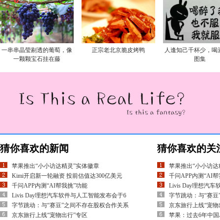
一串串晶莹剔透的葡萄，像
正宗老北京脆皮烤鸭
人逢知己千杯少，喝
一颗颗宝石挂在藤
图集
猜你喜欢的新闻
猜你喜欢的关
苹果推出“小小访达精灵”实体徽章
苹果推出“小小访达
Kimi开启新一轮融资 投前估值达300亿美元
千问APP内测“AI
千问APP内测“AI帮我挑”功能
Livis Day理想
Livis Day理想汽车软件与人工智能发布会于6
字节跳动：与“赛豆
字节跳动：与“赛豆”之间不存在股权合作关系
京东旅行上线“宠物
京东旅行上线“宠物出行”专区
苹果：过去6年中国A