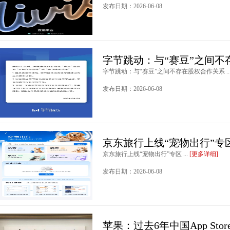
发布日期：2026-06-08
字节跳动：与“赛豆”之间不
字节跳动：与“赛豆”之间不存在股权合作关系 ..
发布日期：2026-06-08
京东旅行上线“宠物出行”专
京东旅行上线“宠物出行”专区 ...
[更多详细]
发布日期：2026-06-08
苹果：过去6年中国App St