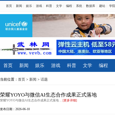
首页
|
新闻
|
娱乐
|
游戏
|
科普
|
文学
|
编程
|
系统
|
数据库
|
建站
|
学
首页
新闻
娱乐
游戏
科普
文学
编程
当前位置：
首页
>
新闻
>
话题
荣耀YOYO与微信AI生态合作成果正式落地
荣耀YOYO与微信AI生态合作成果正式落地 ...
[更多详细]
发布日期：2026-06-10