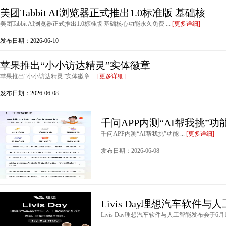
美团Tabbit AI浏览器正式推出1.0标准版 基础核
美团Tabbit AI浏览器正式推出1.0标准版 基础核心功能永久免费 ...
[更多详细]
发布日期：2026-06-10
苹果推出“小小访达精灵”实体徽章
苹果推出“小小访达精灵”实体徽章 ...
[更多详细]
发布日期：2026-06-08
千问APP内测“AI帮我挑”功
千问APP内测“AI帮我挑”功能 ...
[更多详细]
发布日期：2026-06-08
Livis Day理想汽车软件与
Livis Day理想汽车软件与人工智能发布会于6月15