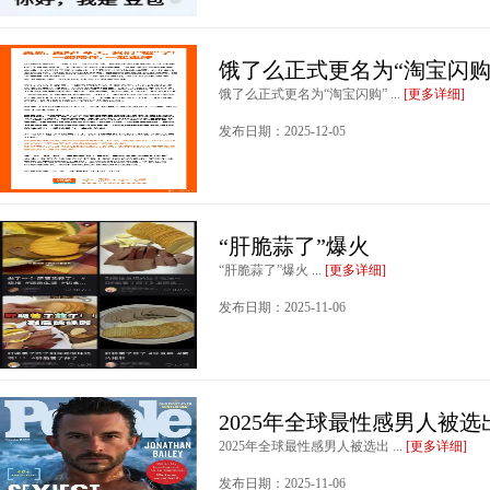
饿了么正式更名为“淘宝闪购
饿了么正式更名为“淘宝闪购” ...
[更多详细]
发布日期：2025-12-05
“肝脆蒜了”爆火
“肝脆蒜了”爆火 ...
[更多详细]
发布日期：2025-11-06
2025年全球最性感男人被选
2025年全球最性感男人被选出 ...
[更多详细]
发布日期：2025-11-06