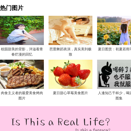
热门图片
校园甜美的背影，洋溢着青
芭蕾舞蹈表演，真实美到极
夏日图赏：初夏若雨
春烂漫的回忆
致
肉食主义者的最爱美食烤肉
夏日甜心草莓美食图片
人逢知己千杯少，喝
图片
图集