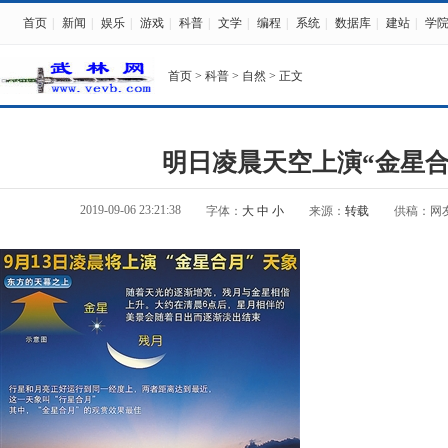
首页
|
新闻
|
娱乐
|
游戏
|
科普
|
文学
|
编程
|
系统
|
数据库
|
建站
|
学
首页
>
科普
>
自然
> 正文
明日凌晨天空上演“金星合
2019-09-06 23:21:38
字体：
大
中
小
来源：
转载
供稿：网