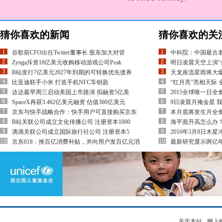
猜你喜欢的新闻
猜你喜欢的关
谷歌前CFO出任Twitter董事长 股东加大对管
中科院：中国最古老
Zynga斥资18亿美元收购移动游戏公司Peak
明日凌晨天空上演“
B站发行7亿美元2027年到期的可转换优先债券
天龙座流星雨将大爆
比亚迪联手小米 打造手机NFC车钥匙
“红月亮”亮相天际
达达最早周三启动美国上市路演 拟融资5亿美
2015全球唯一日全
SpaceX再获3.462亿美元融资 估值360亿美元
9日凌晨月掩金星 
京东与快手战略合作：快手用户可直接购买京东
本月底将发生月全
B站关联公司成立文化传播公司 注册资本1000
海平面升高怎么办
滴滴关联公司成立国际旅行社公司 注册资本5
2016年3月8日木
京东618：推百亿消费补贴，并向用户发百亿元消
最新研究显示两亿年
关于本站
-
网上