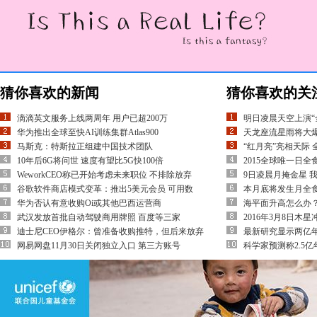
猜你喜欢的新闻
猜你喜欢的关
滴滴英文服务上线两周年 用户已超200万
明日凌晨天空上演“
华为推出全球至快AI训练集群Atlas900
天龙座流星雨将大爆
马斯克：特斯拉正组建中国技术团队
“红月亮”亮相天际
10年后6G将问世 速度有望比5G快100倍
2015全球唯一日全
WeworkCEO称已开始考虑未来职位 不排除放弃
9日凌晨月掩金星 
谷歌软件商店模式变革：推出5美元会员 可用数
本月底将发生月全
华为否认有意收购Oi或其他巴西运营商
海平面升高怎么办
武汉发放首批自动驾驶商用牌照 百度等三家
2016年3月8日木
迪士尼CEO伊格尔：曾准备收购推特，但后来放弃
最新研究显示两亿年
网易网盘11月30日关闭独立入口 第三方账号
科学家预测称2.5