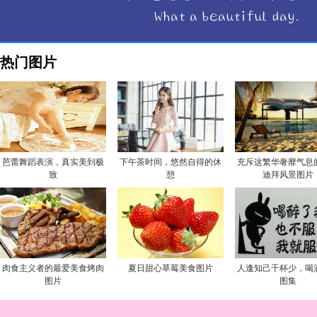
热门图片
芭蕾舞蹈表演，真实美到极
下午茶时间，悠然自得的休
充斥这繁华奢靡气息
致
憩
迪拜风景图片
肉食主义者的最爱美食烤肉
夏日甜心草莓美食图片
人逢知己千杯少，喝
图片
图集