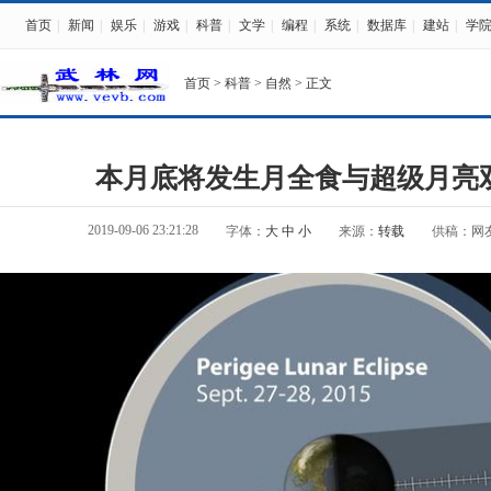
首页
|
新闻
|
娱乐
|
游戏
|
科普
|
文学
|
编程
|
系统
|
数据库
|
建站
|
学
首页
>
科普
>
自然
> 正文
本月底将发生月全食与超级月亮
2019-09-06 23:21:28
字体：
大
中
小
来源：
转载
供稿：网