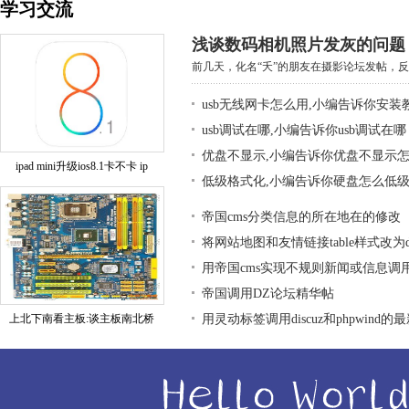
学习交流
浅谈数码相机照片发灰的问题
前几天，化名“夭”的朋友在摄影论坛发帖，反映
usb无线网卡怎么用,小编告诉你安装
usb调试在哪,小编告诉你usb调试在哪
优盘不显示,小编告诉你优盘不显示
ipad mini升级ios8.1卡不卡 ip
低级格式化,小编告诉你硬盘怎么低
帝国cms分类信息的所在地在的修改
将网站地图和友情链接table样式改为div
用帝国cms实现不规则新闻或信息调
帝国调用DZ论坛精华帖
上北下南看主板:谈主板南北桥
用灵动标签调用discuz和phpwind的