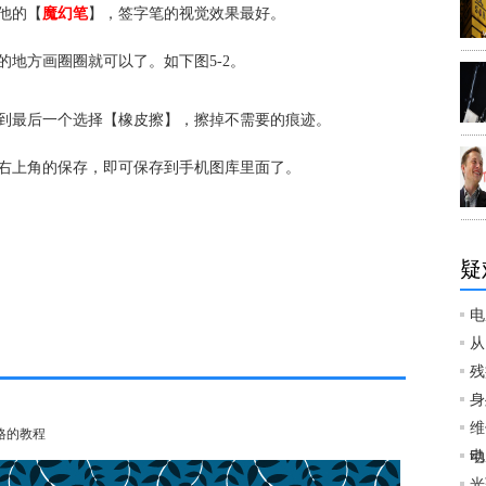
他的【
魔幻笔
】，签字笔的视觉效果最好。
的地方画圈圈就可以了。如下图5-2。
项到最后一个选择【橡皮擦】，擦掉不需要的痕迹。
右上角的保存，即可保存到手机图库里面了。
疑
电
从
残
身
维
表格的教程
动
电
光