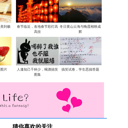
实美到极
春节临近，各地春节彩灯高
冬日黄山云海与晚霞相映成
高挂
辉
食图片
人逢知己千杯少，喝酒搞笑
搞笑试卷，学生恶搞答题
图集
猜你喜欢的关注