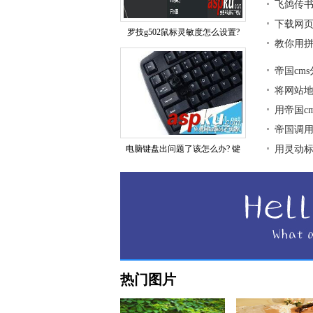
飞鸽传
下载网页
罗技g502鼠标灵敏度怎么设置?
教你用拼
帝国cm
将网站地图
用帝国c
帝国调用
电脑键盘出问题了该怎么办? 键
用灵动标签
热门图片