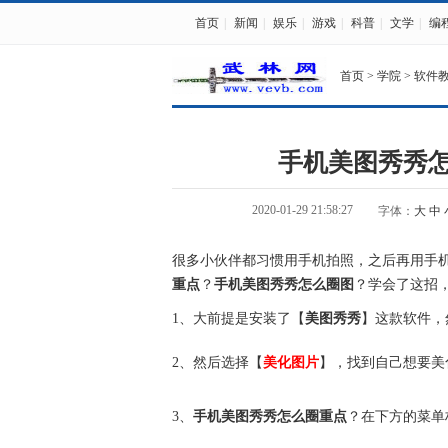
首页
|
新闻
|
娱乐
|
游戏
|
科普
|
文学
|
编
首页
>
学院
>
软件
手机美图秀秀
2020-01-29 21:58:27
字体：
大
中
很多小伙伴都习惯用手机拍照，之后再用手
重点
？
手机美图秀秀怎么圈图
？学会了这招，
1、大前提是安装了【
美图秀秀
】这款软件，
2、然后选择【
美化图片
】，找到自己想要美
3、
手机美图秀秀怎么圈重点
？在下方的菜单