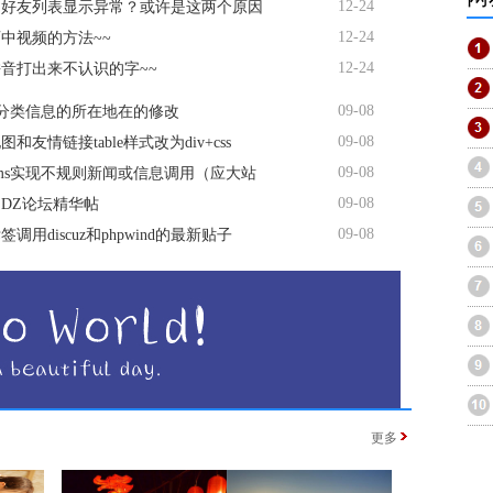
12-24
书好友列表显示异常？或许是这两个原因
12-24
中视频的方法~~
12-24
音打出来不认识的字~~
09-08
s分类信息的所在地在的修改
09-08
和友情链接table样式改为div+css
09-08
ms实现不规则新闻或信息调用（应大站
09-08
DZ论坛精华帖
09-08
调用discuz和phpwind的最新贴子
更多