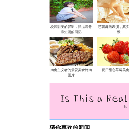
校园甜美的背影，洋溢着青
芭蕾舞蹈表演，真
春烂漫的回忆
致
肉食主义者的最爱美食烤肉
夏日甜心草莓美
图片
猜你喜欢的新闻