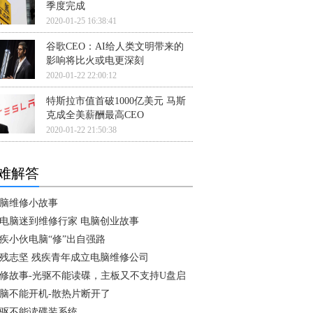
季度完成
2020-01-25 16:38:41
谷歌CEO：AI给人类文明带来的
影响将比火或电更深刻
2020-01-22 22:00:12
特斯拉市值首破1000亿美元 马斯
克成全美薪酬最高CEO
2020-01-22 21:50:38
难解答
脑维修小故事
电脑迷到维修行家 电脑创业故事
疾小伙电脑“修”出自强路
残志坚 残疾青年成立电脑维修公司
修故事-光驱不能读碟，主板又不支持U盘启
脑不能开机-散热片断开了
驱不能读碟装系统