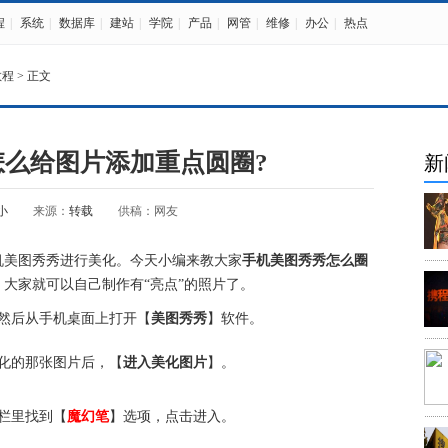
程
|
系统
|
数据库
|
建站
|
学院
|
产品
|
网管
|
维修
|
办公
|
热点
教程
> 正文
怎么给图片添加重点圆圈?
新
小
来源：
转载
供稿：网友
机美图秀秀进行美化。今天小编来教大家
手机美图秀秀怎么圈
大家就可以自己制作有“亮点”的照片了。
然后从手机桌面上打开【
美图秀秀
】软件。
化的那张图片后，【
进入美化图片
】。
栏里找到【
魔幻笔
】选项，点击进入。