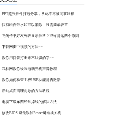
PPT超强插件打包分享，从此不再被同事吐槽
快剪辑自带水印可以消除，只需简单设置
飞鸽传书好友列表显示异常？或许是这两个原因
下载网页中视频的方法~~
教你用拼音打出来不认识的字~~
武林网教你设置电脑开机声音教程
教你如何检查主板USB功能是否激活
启动桌面清理向导的方法教程
电脑下载东西经常掉线的解决方法
修改BIOS 避免误触Power键造成关机