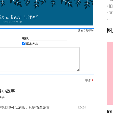
旧
雷
一
图
共有
0
条评论
密码:
匿名发表
更多
修小故事
...
12-24
自带水印可以消除，只需简单设置
网