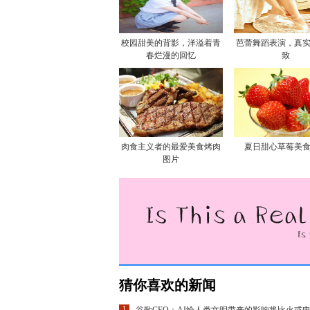
校园甜美的背影，洋溢着青
芭蕾舞蹈表演，真
春烂漫的回忆
致
肉食主义者的最爱美食烤肉
夏日甜心草莓美
图片
猜你喜欢的新闻