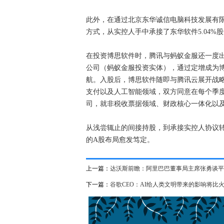
此外，在通过北京东华诚信电脑科技发展有
方式，从实控人手中承接了东华软件5.04%股
在投资博思软件时，腾讯与蚂蚁金服还一度出
公司（蚂蚁金服投资实体），通过定增成为博
航。入股后，博思软件随即与腾讯云展开战
支付以及人工智能领域，双方同意在每个季
司，就非税收票据领域、财政核心一体化以
从浅尝辄止的间接持股，到承接实控人协议
的A股布局愈发笃定。
上一篇：
达沃斯前瞻：阿里巴巴董事局主席张勇谈平
下一篇：
谷歌CEO：AI给人类文明带来的影响将比