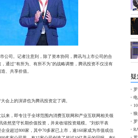
股上市公司。记者注意到，除了资本协同，腾讯与上市公司的合
，通过“有所为、有所不为”的战略调整，腾讯投资不仅没有
创造、共享价值。
疑
罗
电
F大会上的演讲也为腾讯投资定了调。
1
狼
成立以来，即专注于全球范围内消费互联网和产业互联网相关领
罗
腾讯依然坚守长期价值投资，并未收缩投资规模。”刘炽平表
R
业超过800家，其中70多家已上市，逾160家成为市值或估
罗
00多家公司里，有15家公司创造了超过10亿美元的回报，有6