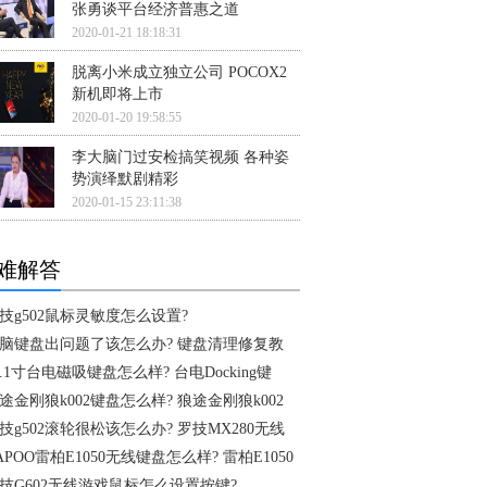
张勇谈平台经济普惠之道
2020-01-21 18:18:31
脱离小米成立独立公司 POCOX2
新机即将上市
2020-01-20 19:58:55
李大脑门过安检搞笑视频 各种姿
势演绎默剧精彩
2020-01-15 23:11:38
难解答
技g502鼠标灵敏度怎么设置?
脑键盘出问题了该怎么办? 键盘清理修复教
0.1寸台电磁吸键盘怎么样? 台电Docking键
途金刚狼k002键盘怎么样? 狼途金刚狼k002
技g502滚轮很松该怎么办? 罗技MX280无线
APOO雷柏E1050无线键盘怎么样? 雷柏E1050
技G602无线游戏鼠标怎么设置按键?