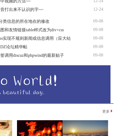
12-24
中视频的方法~~
12-24
音打出来不认识的字~~
09-08
s分类信息的所在地在的修改
09-08
和友情链接table样式改为div+css
09-08
ms实现不规则新闻或信息调用（应大站
09-08
DZ论坛精华帖
09-08
调用discuz和phpwind的最新贴子
更多