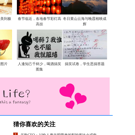
实美到极
春节临近，各地春节彩灯高
冬日黄山云海与晚霞相映成
高挂
辉
食图片
人逢知己千杯少，喝酒搞笑
搞笑试卷，学生恶搞答题
图集
猜你喜欢的关注