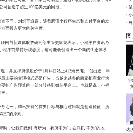
公司创造了超过100亿美元的回报。”
鼠
小
投资不同，刘炽平透露，随着腾讯小程序生态和支付平台的发
外
等方面投入更大的关注度。
图
国互联网与新媒体股票研究部主管史家龙表示，小程序在腾讯乃
于小程序前景持乐观态度，这可能会创造出一个新的生态体系，
现，并支撑腾讯股价于1月14日站上413港元/股，创出近一年
序最主要的变现模式还是广告，当越来越多的商家把商业行为
谷
也要把广告预算的一部分转移到微信平台上。也就是说，小程
告主。
业务之一，腾讯投资的首要目标与核心逻辑就是创造价值，所
第三”的原则。
助，让我们做到‘有所为、有所不为’，在腾讯‘不为’的地
达