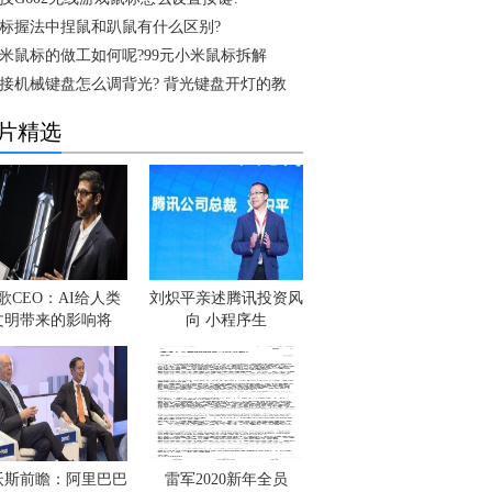
标握法中捏鼠和趴鼠有什么区别?
米鼠标的做工如何呢?99元小米鼠标拆解
接机械键盘怎么调背光? 背光键盘开灯的教
片精选
歌CEO：AI给人类
刘炽平亲述腾讯投资风
文明带来的影响将
向 小程序生
沃斯前瞻：阿里巴巴
雷军2020新年全员