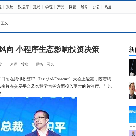
程
|
系统
|
数据库
|
建站
|
学院
|
产品
|
网管
|
维修
|
办公
|
热点
 正文
风向 小程序生态影响投资决策
新
小
来源：
转载
供稿：网友
讯投资IF（Insight&Forecast）大会上透露，随着腾
未来将在交易平台及智慧零售等方面投入更大的关注度。与此
展。