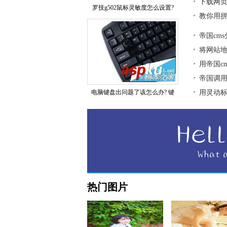
下载网页
罗技g502鼠标灵敏度怎么设置?
教你用拼
帝国cm
将网站地图
用帝国c
帝国调用
电脑键盘出问题了该怎么办? 键
用灵动标签
热门图片