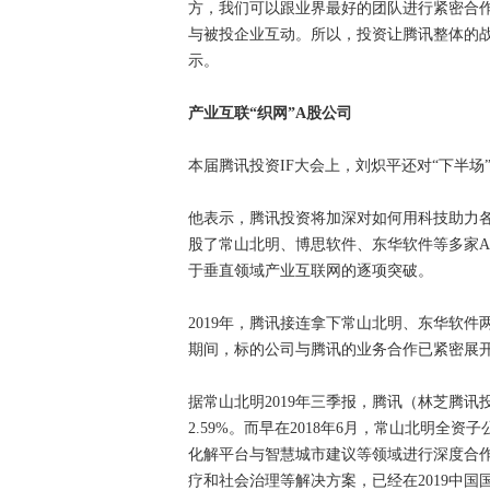
方，我们可以跟业界最好的团队进行紧密合作
与被投企业互动。所以，投资让腾讯整体的
示。
产业互联“织网”A股公司
本届腾讯投资IF大会上，刘炽平还对“下半
他表示，腾讯投资将加深对如何用科技助力各
股了常山北明、博思软件、东华软件等多家
于垂直领域产业互联网的逐项突破。
2019年，腾讯接连拿下常山北明、东华软
期间，标的公司与腾讯的业务合作已紧密展
据常山北明2019年三季报，腾讯（林芝腾
2.59%。而早在2018年6月，常山北明
化解平台与智慧城市建议等领域进行深度合
疗和社会治理等解决方案，已经在2019中