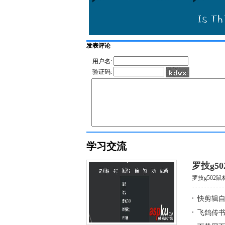
发表评论
用户名:
验证码:
学习交流
罗技g5
罗技g502鼠
快剪辑
飞鸽传