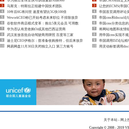
华为推出全球至快AI训练集群Atlas900
帝国CMS用自定义列表实
马斯克：特斯拉正组建中国技术团队
让您的ECMS(帝国
10年后6G将问世 速度有望比5G快100倍
帝国首页调用评论实
WeworkCEO称已开始考虑未来职位 不排除放弃
帝国cms和disc
谷歌软件商店模式变革：推出5美元会员 可用数
帝国cms分类信息
华为否认有意收购Oi或其他巴西运营商
将网站地图和友情链接t
武汉发放首批自动驾驶商用牌照 百度等三家
用帝国cms实现不
迪士尼CEO伊格尔：曾准备收购推特，但后来放弃
帝国调用DZ论坛精
网易网盘11月30日关闭独立入口 第三方账号
用灵动标签调用disc
关于本站
-
网上
Copyright © 2008 - 201