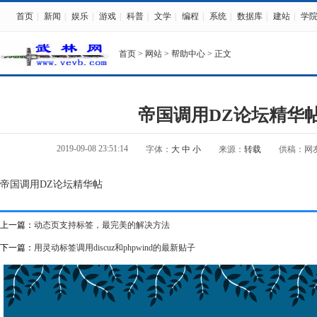
首页
|
新闻
|
娱乐
|
游戏
|
科普
|
文学
|
编程
|
系统
|
数据库
|
建站
|
学
首页
>
网站
>
帮助中心
> 正文
帝国调用DZ论坛精华
2019-09-08 23:51:14
字体：
大
中
小
来源：
转载
供稿：网
帝国调用DZ论坛精华帖
上一篇：
动态页支持标签，最完美的解决方法
下一篇：
用灵动标签调用discuz和phpwind的最新贴子