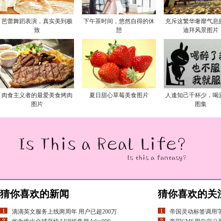
芭蕾舞蹈表演，真实美到极
下午茶时间，悠然自得的休
充斥这繁华奢靡气息
致
憩
迪拜风景图片
肉食主义者的最爱美食烤肉
夏日甜心草莓美食图片
人逢知己千杯少，喝
图片
图集
猜你喜欢的新闻
猜你喜欢的关
滴滴英文服务上线两周年 用户已超200万
帝国灵动标签调用