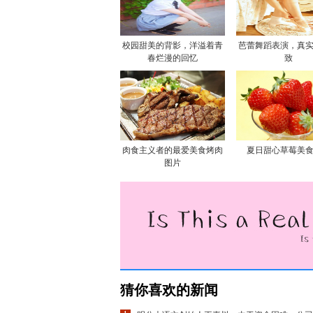
校园甜美的背影，洋溢着青
芭蕾舞蹈表演，真
春烂漫的回忆
致
肉食主义者的最爱美食烤肉
夏日甜心草莓美
图片
猜你喜欢的新闻