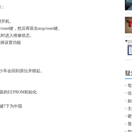
骤：
R键开机。
et键，然后再双击stop/reset键。
，此时进入维修状态。
去选择设置功能
小车会回到原位并锁起。
疑
笔
的EEPROM初始化
佳
如
键7下为中国
主
硬
显
如