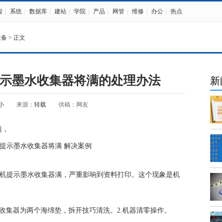
程
|
系统
|
数据库
|
建站
|
学院
|
产品
|
网管
|
维修
|
办公
|
热点
设备
> 正文
示墨水收集器将满的处理办法
新
小
来源：
转载
供稿：网友
题，
时打印机提示墨水收集器满，严重影响到资料打印。这个现象是机
。
墨收集器为两个海绵垫，拆开技巧清洗。2.机器清零操作。