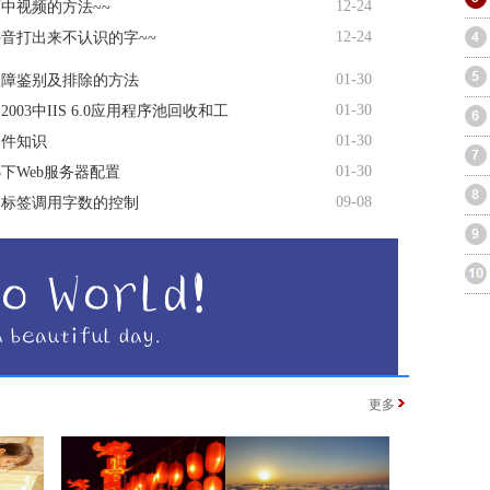
12-24
中视频的方法~~
12-24
音打出来不认识的字~~
01-30
故障鉴别及排除的方法
01-30
s 2003中IIS 6.0应用程序池回收和工
01-30
硬件知识
01-30
03下Web服务器配置
09-08
动标签调用字数的控制
更多