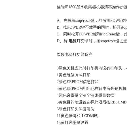
佳能IP1800墨水收集器机器清零操作步
A、先按着stop/reset键，然后按POWE
B、按POWER键不放手的同时，松开stop/res
C、同时松开POWER健和stop/reset键
D、待
电源
灯变绿时，按stop/reset键
次数电源灯功能备注
0绿色关机当此时打印机内没有打印头，
1黄色维修测试打印
2绿色EEPROM信息打印
3黄色EEPROM初始化在日本海外销售机器
4绿色废墨量全清全清废墨量数据
5黄色目的地设置选择此项后按RESUME
6绿色打印头深度清洗
11黄色按键和
LCD
测试
15黄灯废墨量设置