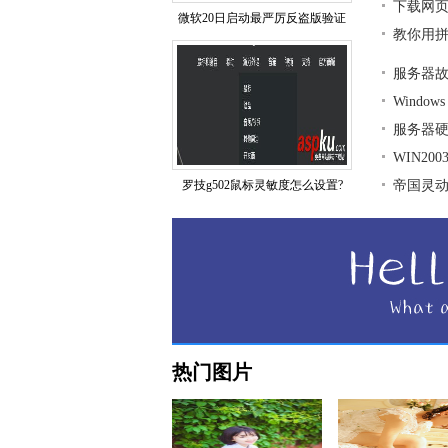
下载网页
微软20日启动最严厉反盗版验证
教你用拼
服务器
Window
服务器
WIN20
罗技g502鼠标灵敏度怎么设置?
帝国灵
热门图片