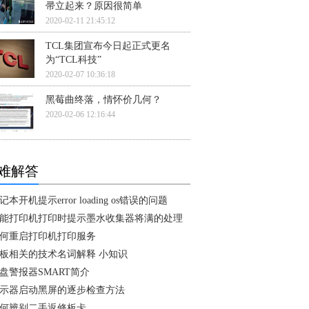
帚立起来？原因很简单
2020-02-11 21:45:12
TCL集团宣布今日起正式更名
为“TCL科技”
2020-02-07 10:36:18
黑莓曲终落，情怀价几何？
2020-02-06 12:16:44
难解答
记本开机提示error loading os错误的问题
能打印机打印时提示墨水收集器将满的处理
何重启打印机打印服务
板相关的技术名词解释 小知识
盘警报器SMART简介
示器启动黑屏的逐步检查方法
何辨别二手返修板卡