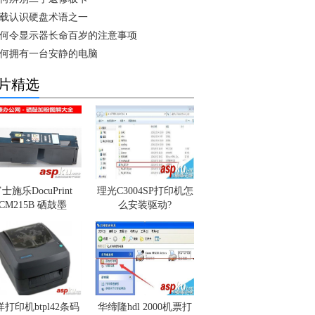
载认识硬盘术语之一
何令显示器长命百岁的注意事项
何拥有一台安静的电脑
片精选
士施乐DocuPrint
理光C3004SP打印机怎
CM215B 硒鼓墨
么安装驱动?
打印机btpl42条码
华缔隆hdl 2000机票打