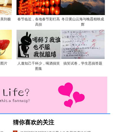
实美到极
春节临近，各地春节彩灯高
冬日黄山云海与晚霞相映成
高挂
辉
食图片
人逢知己千杯少，喝酒搞笑
搞笑试卷，学生恶搞答题
图集
猜你喜欢的关注