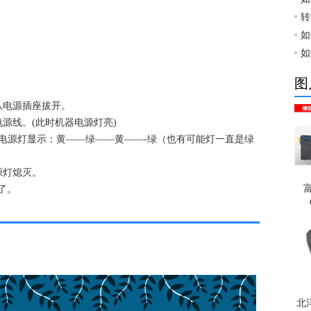
转
如
如
图
电源插座拔开。
线。(此时机器电源灯亮)
源灯显示：黄――绿――黄――-绿（也有可能灯一直是绿
灯熄灭。
富
了。
北洋