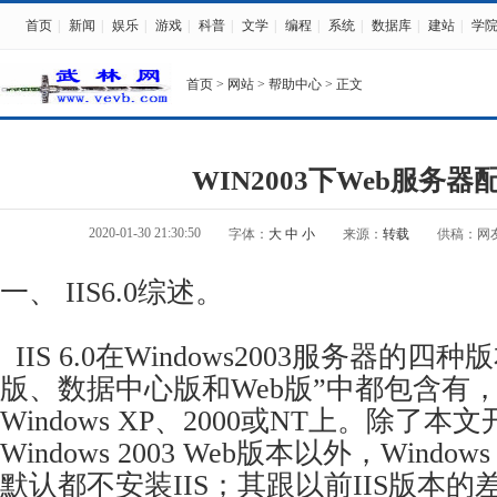
首页
|
新闻
|
娱乐
|
游戏
|
科普
|
文学
|
编程
|
系统
|
数据库
|
建站
|
学
首页
>
网站
>
帮助中心
> 正文
WIN2003下Web服务器
2020-01-30 21:30:50
字体：
大
中
小
来源：
转载
供稿：网
一、 IIS6.0综述。
IIS 6.0在Windows2003服务器的
版、数据中心版和Web版”中都包含有
Windows XP、2000或NT上。除了本
Windows 2003 Web版本以外，Windo
默认都不安装IIS；其跟以前IIS版本