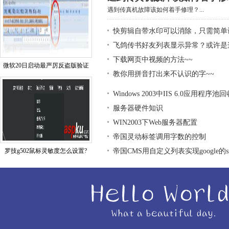
遇到传真机故障该如何着手修理？...
快剪辑自带水印可以消除，只需简单
飞鸽传书好友列表显示异常？或许是
下载网页中视频的方法~~
微软20日启动最严厉反盗版验证
教你用拼音打出来不认识的字~~
Windows 2003中IIS 6.0应用程序
服务器硬件知识
WIN2003下Web服务器配置
帝国灵动标签调用字数的控制
罗技g502鼠标灵敏度怎么设置?
帝国CMS用自定义列表实现google的sit