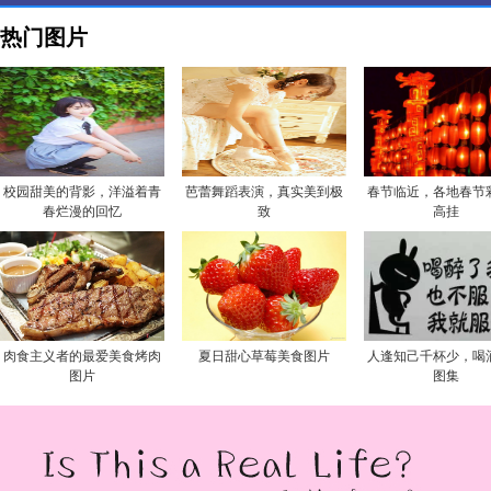
热门图片
校园甜美的背影，洋溢着青
芭蕾舞蹈表演，真实美到极
春节临近，各地春节
春烂漫的回忆
致
高挂
肉食主义者的最爱美食烤肉
夏日甜心草莓美食图片
人逢知己千杯少，喝
图片
图集