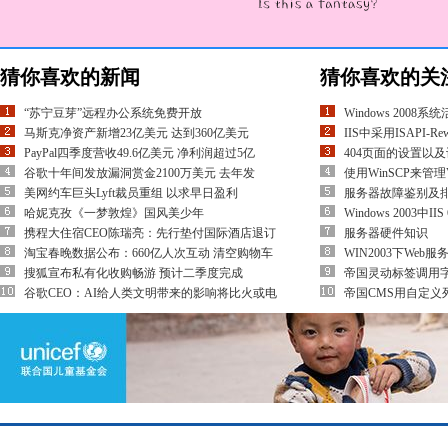
猜你喜欢的新闻
猜你喜欢的关
“苏宁豆芽”远程办公系统免费开放
Windows 200
马斯克净资产新增23亿美元 达到360亿美元
IIS中采用ISAPI-R
PayPal四季度营收49.6亿美元 净利润超过5亿
404页面的设置以
谷歌十年间发放漏洞赏金2100万美元 去年发
使用WinSCP来管理
美网约车巨头Lyft裁员重组 以求早日盈利
服务器故障鉴别及
哈妮克孜《一梦敦煌》国风美少年
Windows 2003中
携程大住宿CEO陈瑞亮：先行垫付国际酒店退订
服务器硬件知识
淘宝春晚数据公布：660亿人次互动 清空购物车
WIN2003下Web
搜狐宣布私有化收购畅游 预计二季度完成
帝国灵动标签调用
谷歌CEO：AI给人类文明带来的影响将比火或电
帝国CMS用自定义列表实