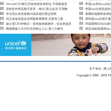
WeworkCEO称已开始考虑未来职位 不排除放弃
帝国cms和disc
谷歌软件商店模式变革：推出5美元会员 可用数
帝国cms分类信息
华为否认有意收购Oi或其他巴西运营商
将网站地图和友情链接t
武汉发放首批自动驾驶商用牌照 百度等三家
用帝国cms实现不
迪士尼CEO伊格尔：曾准备收购推特，但后来放弃
帝国调用DZ论坛精
网易网盘11月30日关闭独立入口 第三方账号
用灵动标签调用disc
关于本站
-
网上
Copyright © 2008 - 201