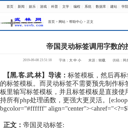
首页
|
新闻
|
娱乐
|
游戏
|
科普
|
文学
|
编程
|
系统
|
数据库
|
建站
|
学
首页
>
网站
>
帮助中心
> 正文
帝国灵动标签调用字数的
2019-09-08 23:51:18
字体：
大
中
小
来源：
转载
供稿：网
【黑.客.武.林】导读：
标签模板，然后再标
的标签模板。而灵动标签不需要预先制作标
板里输写标签模板，并且标签模板是直接使用
持所有php处理函数，更强大更灵活。[e:loop={0,
bgcolor="#ffffff" align="center"><ahref="<?=$b
正文：
帝国灵动标签: