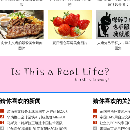
致
憩
迪拜风景图片
肉食主义者的最爱美食烤肉
夏日甜心草莓美食图片
人逢知己千杯少，喝
图片
图集
猜你喜欢的新闻
猜你喜欢的关
滴滴英文服务上线两周年 用户已超200万
帝国灵动标签调用
华为推出全球至快AI训练集群Atlas900
帝国CMS用自定义列表实
马斯克：特斯拉正组建中国技术团队
让您的ECMS(帝国
10年后6G将问世 速度有望比5G快100倍
帝国首页调用评论实