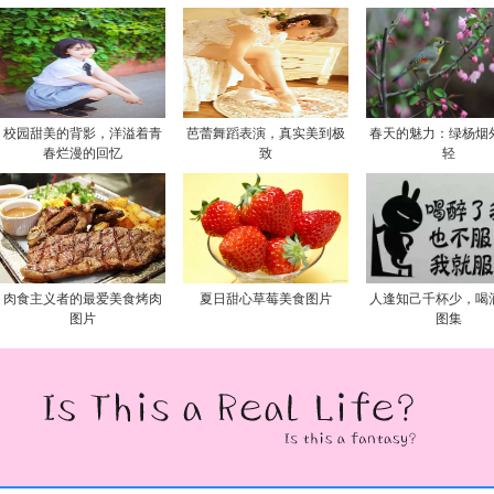
校园甜美的背影，洋溢着青
芭蕾舞蹈表演，真实美到极
春天的魅力：绿杨烟
春烂漫的回忆
致
轻
肉食主义者的最爱美食烤肉
夏日甜心草莓美食图片
人逢知己千杯少，喝
图片
图集