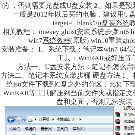
的 ，否则需要光盘或U盘安装 2、如果是预装wi
一般是2012年以后买的电脑，建议用U盘安
target='_blank'>
u盘装系
统
相关教程： one
key
ghost安装系统步骤 nt6 hd
win7
系统教程
(原版) win10重装gho
安装准备： 1、系统下载：笔记本win7 64位
工具：WinRAR或好压等
方法一、U盘安装方法：笔记本怎么启
方法二、笔记本系统安装步骤 硬盘方法 1
统iso文件下载到C盘之外的分区，比如下
WinRAR等工具解压到当前文件夹或指定
盘和桌面，否则无法安装