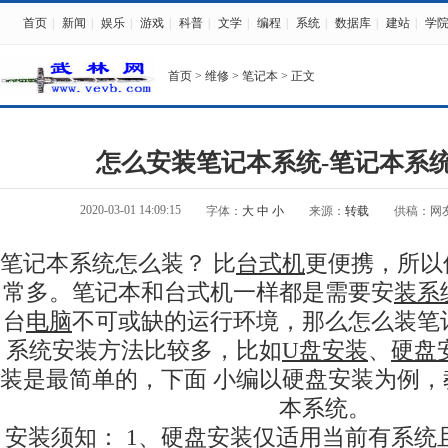
首页
|
新闻
|
娱乐
|
游戏
|
科普
|
文学
|
编程
|
系统
|
数据库
|
建站
|
学
首页
>
维修
>
笔记本
> 正文
怎么安装笔记本系统-笔记本系
2020-03-01 14:09:15
字体：
大
中
小
来源：
转载
供稿：网
笔记本系统怎么装？ 比
台式机
更便携，所以
常多。笔记本和台式机一样都是需要安
装系
台
电脑
不可或缺的运行环境，那么怎么装笔
系统安装方法比较多，比如
U盘安装
、
硬盘
装是最简单的，下面 小编以硬盘安装为例
本系统。
安装须知： 1、硬盘安装仅适用当前有系统