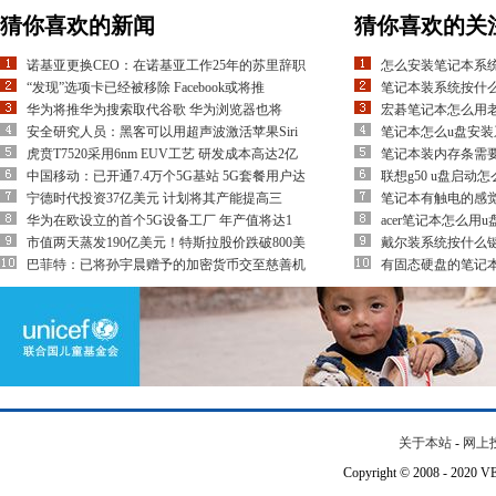
猜你喜欢的新闻
猜你喜欢的关
诺基亚更换CEO：在诺基亚工作25年的苏里辞职
怎么安装笔记本系
“发现”选项卡已经被移除 Facebook或将推
笔记本装系统按什么
华为将推华为搜索取代谷歌 华为浏览器也将
宏碁笔记本怎么用
安全研究人员：黑客可以用超声波激活苹果Siri
笔记本怎么u盘安装
虎贲T7520采用6nm EUV工艺 研发成本高达2亿
笔记本装内存条需
中国移动：已开通7.4万个5G基站 5G套餐用户达
联想g50 u盘启动
宁德时代投资37亿美元 计划将其产能提高三
笔记本有触电的感
华为在欧设立的首个5G设备工厂 年产值将达1
acer笔记本怎么用u
市值两天蒸发190亿美元！特斯拉股价跌破800美
戴尔装系统按什么
巴菲特：已将孙宇晨赠予的加密货币交至慈善机
有固态硬盘的笔记本
关于本站
-
网上
Copyright © 2008 - 202