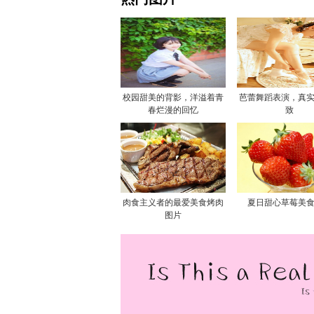
校园甜美的背影，洋溢着青
芭蕾舞蹈表演，真
春烂漫的回忆
致
肉食主义者的最爱美食烤肉
夏日甜心草莓美
图片