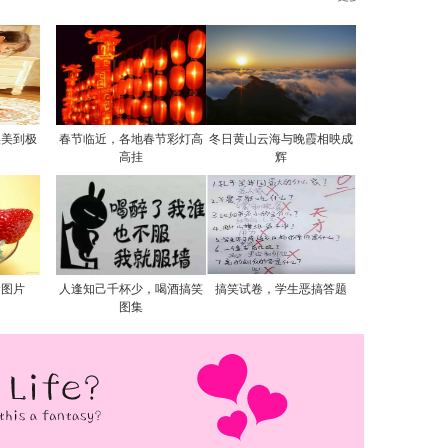
实美到极
春节临近，各地春节彩灯高
冬日黄山云海与晚霞相映成
高挂
辉
食图片
人逢知己千杯少，喝酒搞笑
搞笑试卷，学生恶搞答题
图集