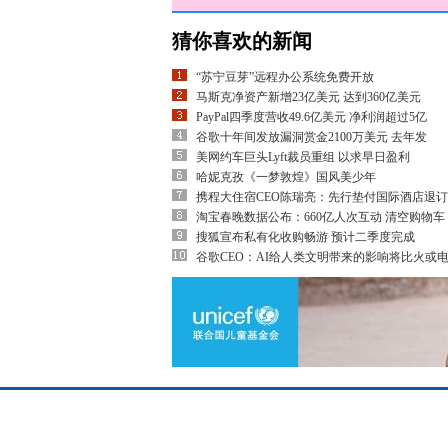
猜你喜欢的新闻
“苏宁豆芽”远程办公系统免费开放
马斯克净资产新增23亿美元 达到360亿美元
PayPal四季度营收49.6亿美元 净利润超过5亿
谷歌十年间发放漏洞赏金2100万美元 去年发
美网约车巨头Lyft裁员重组 以求早日盈利
哈妮克孜《一梦敦煌》国风美少年
携程大住宿CEO陈瑞亮：先行垫付国际酒店退订
淘宝春晚数据公布：660亿人次互动 清空购物车
搜狐宣布私有化收购畅游 预计二季度完成
谷歌CEO：AI给人类文明带来的影响将比火或