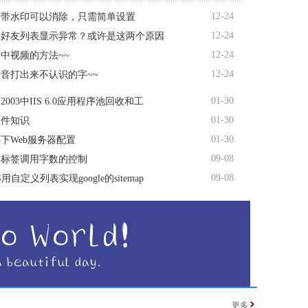
12-24
自带水印可以消除，只需简单设置
12-24
书好友列表显示异常？或许是这两个原因
12-24
中视频的方法~~
12-24
音打出来不认识的字~~
01-30
s 2003中IIS 6.0应用程序池回收和工
01-30
硬件知识
01-30
03下Web服务器配置
09-08
动标签调用字数的控制
09-08
用自定义列表实现google的sitemap
更多