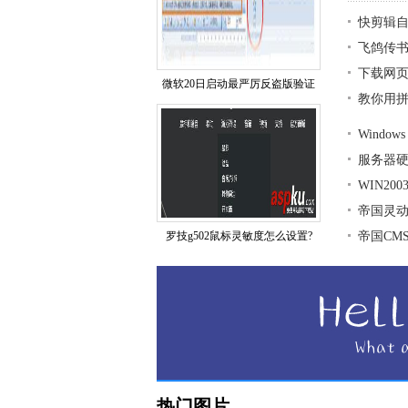
快剪辑
飞鸽传
下载网页
微软20日启动最严厉反盗版验证
教你用拼
Window
服务器
WIN20
帝国灵
罗技g502鼠标灵敏度怎么设置?
帝国CMS
热门图片