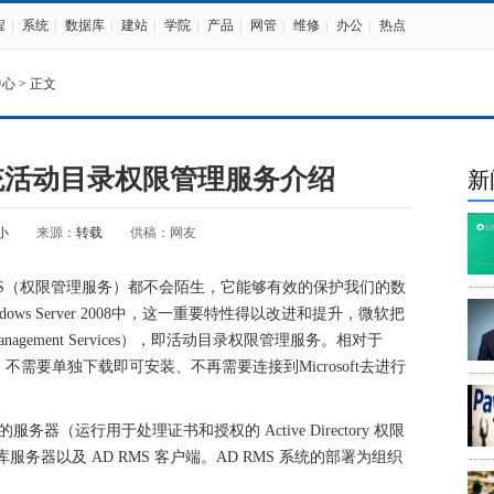
程
|
系统
|
数据库
|
建站
|
学院
|
产品
|
网管
|
维修
|
办公
|
热点
中心
> 正文
08系统活动目录权限管理服务介绍
新
小
来源：
转载
供稿：网友
，相信对RMS（权限管理服务）都不会陌生，它能够有效的保护我们的数
s Server 2008中，这一重要特性得以改进和提升，微软把
hts Management Services），即活动目录权限管理服务。相对于
不需要单独下载即可安装、不再需要连接到Microsoft去进行
008 的服务器（运行用于处理证书和授权的 Active Directory 权限
服务器以及 AD RMS 客户端。AD RMS 系统的部署为组织