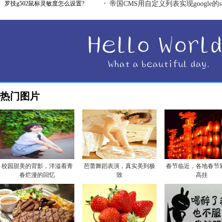
罗技g502鼠标灵敏度怎么设置?
帝国CMS用自定义列表实现google的sit
热门图片
校园甜美的背影，洋溢着青
芭蕾舞蹈表演，真实美到极
春节临近，各地春节
春烂漫的回忆
致
高挂