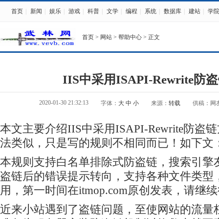
首页
|
新闻
|
娱乐
|
游戏
|
科普
|
文学
|
编程
|
系统
|
数据库
|
建站
|
学
首页
>
网站
>
帮助中心
> 正文
IIS中采用ISAPI-Rewrite
2020-01-30 21:32:13
字体：
大
中
小
来源：
转载
供稿：网
本文主要介绍IIS中采用ISAPI-Rewrite防盗
法类似，只是写的规则不相同而已！如下文
本规则支持白名单排除式防盗链，搜索引擎
盗链后的错误提示转向，支持各种文件类型
用，第一时间在itmop.com原创发表，请继
近来小站遇到了盗链问题，至使网站的流量