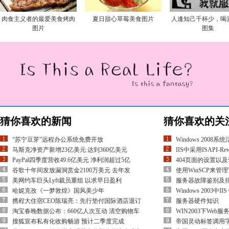
肉食主义者的最爱美食烤肉
夏日甜心草莓美食图片
人逢知己千杯少，喝
图片
图集
猜你喜欢的新闻
猜你喜欢的关
“苏宁豆芽”远程办公系统免费开放
Windows 200
马斯克净资产新增23亿美元 达到360亿美元
IIS中采用ISAPI-R
PayPal四季度营收49.6亿美元 净利润超过5亿
404页面的设置以
谷歌十年间发放漏洞赏金2100万美元 去年发
使用WinSCP来管理
美网约车巨头Lyft裁员重组 以求早日盈利
服务器故障鉴别及
哈妮克孜《一梦敦煌》国风美少年
Windows 2003中
携程大住宿CEO陈瑞亮：先行垫付国际酒店退订
服务器硬件知识
淘宝春晚数据公布：660亿人次互动 清空购物车
WIN2003下Web
搜狐宣布私有化收购畅游 预计二季度完成
帝国灵动标签调用