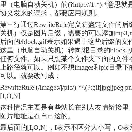
里（电脑自动关机）的(?
http:///1.*).*
协义发来的请求，都要应用规则。
第三行通过RewriteRule定义防盗链文件
关机）仅是图片后缀，需要的可以添加mp3,r
后面的/block.gif表示如果遇上这些后缀
这里（电脑自动关机）转向/根目录的block.g
任何文件。如果只想某个文件夹下面的文件
上路径就可以。例如不想images和pic目
可以。就要改写成：
RewriteRule (/images/|/pic/).*/.(?:gif|jpg|jpeg|p
[I,O,N]
这种情况主要是有些站长在别人友情链接里
图片地址是在自己这的。
最后面的[I,O,N]，I表示不区分大小写，O