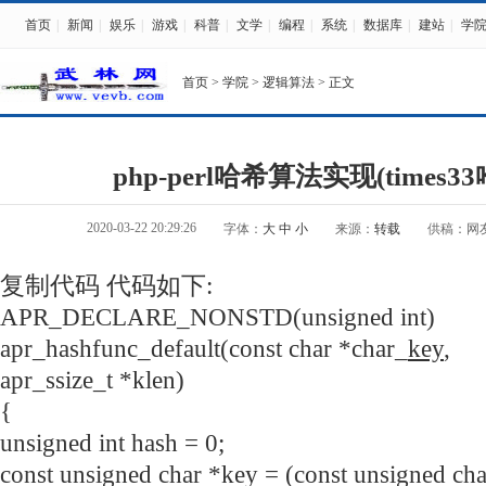
首页
|
新闻
|
娱乐
|
游戏
|
科普
|
文学
|
编程
|
系统
|
数据库
|
建站
|
学
首页
>
学院
>
逻辑算法
> 正文
php-perl哈希算法实现(times3
2020-03-22 20:29:26
字体：
大
中
小
来源：
转载
供稿：网
复制代码 代码如下:
APR_DECLARE_NONSTD(unsigned int)
apr_hashfunc_default(const char *char_
key
,
apr_ssize_t *klen)
{
unsigned int hash = 0;
const unsigned char *key = (const unsigned ch