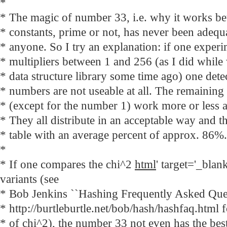
*
* The magic of number 33, i.e. why it works be
* constants, prime or not, has never been adequ
* anyone. So I try an explanation: if one experim
* multipliers between 1 and 256 (as I did while 
* data structure library some time ago) one dete
* numbers are not useable at all. The remainin
* (except for the number 1) work more or less al
* They all distribute in an acceptable way and th
* table with an average percent of approx. 86%.
*
* If one compares the chi^2
html
' target='_blan
variants (see
* Bob Jenkins ``Hashing Frequently Asked Quest
* http://burtleburtle.net/bob/hash/hashfaq.html f
* of chi^2), the number 33 not even has the best