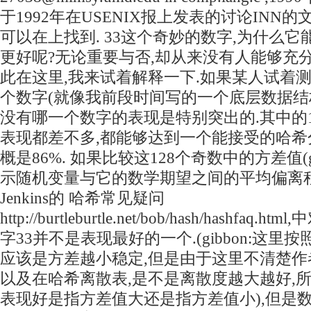
于1992年在USENIX报上发表的讨论INN
可以在上找到. 33这个奇妙的数字,为什么
更好呢?无论重要与否,却从来没有人能够充
此在这里,我来试着解释一下.如果某人试着测
个数字(就像我前段时间写的一个底层数据结构
没有哪一个数字的表现是特别突出的.其中的12
表现都差不多,都能够达到一个能接受的哈希
概是86%. 如果比较这128个奇数中的方差值(gi
示随机变量与它的数学期望之间的平均偏离程度
Jenkins的 哈希常见疑问
http://burtleburtle.net/bob/hash/hashfa
字33并不是表现最好的一个.(gibbon:这里
应该是方差越小稳定,但是由于这里不清楚作
以及在哈希离散表,是不是离散度越大越好,
表现好是指方差值大还是指方差值小),但是数