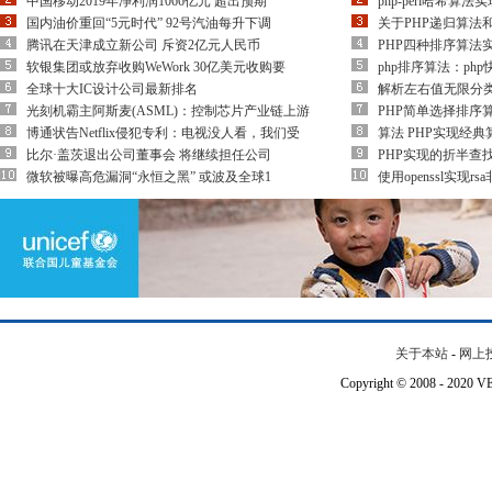
中国移动2019年净利润1066亿元 超出预期
php-perl哈希算法实
国内油价重回“5元时代” 92号汽油每升下调
关于PHP递归算法
腾讯在天津成立新公司 斥资2亿元人民币
PHP四种排序算法实
软银集团或放弃收购WeWork 30亿美元收购要
php排序算法：p
全球十大IC设计公司最新排名
解析左右值无限分
光刻机霸主阿斯麦(ASML)：控制芯片产业链上游
PHP简单选择排序
博通状告Netflix侵犯专利：电视没人看，我们受
算法 PHP实现经典
比尔·盖茨退出公司董事会 将继续担任公司
PHP实现的折半查
微软被曝高危漏洞“永恒之黑” 或波及全球1
使用openssl实现
关于本站
-
网上
Copyright © 2008 - 202