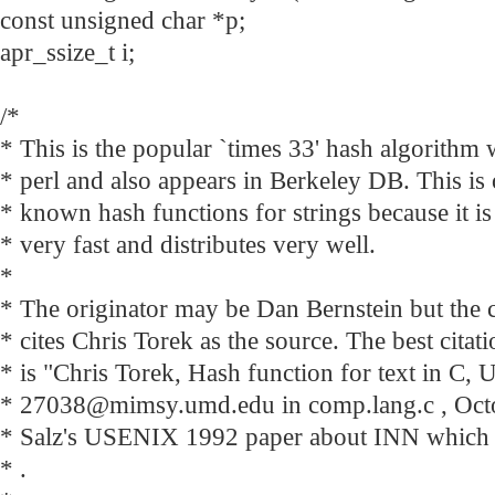
const unsigned char *p;
apr_ssize_t i;
/*
* This is the popular `times 33' hash algorithm 
* perl and also appears in Berkeley DB. This is 
* known hash functions for strings because it 
* very fast and distributes very well.
*
* The originator may be Dan Bernstein but the
* cites Chris Torek as the source. The best citat
* is "Chris Torek, Hash function for text in C,
* 27038@mimsy.umd.edu in comp.lang.c , Octo
* Salz's USENIX 1992 paper about INN which 
* .