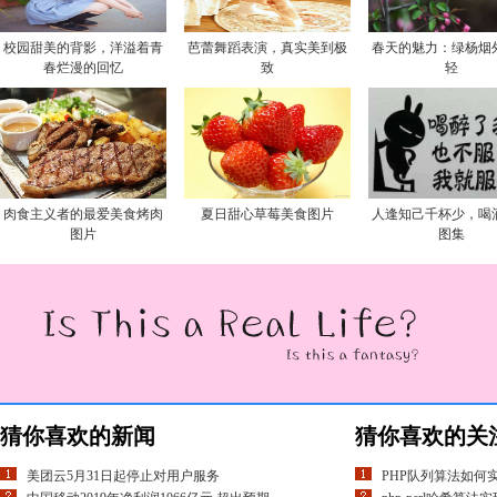
校园甜美的背影，洋溢着青
芭蕾舞蹈表演，真实美到极
春天的魅力：绿杨烟
春烂漫的回忆
致
轻
肉食主义者的最爱美食烤肉
夏日甜心草莓美食图片
人逢知己千杯少，喝
图片
图集
猜你喜欢的新闻
猜你喜欢的关
美团云5月31日起停止对用户服务
PHP队列算法如何