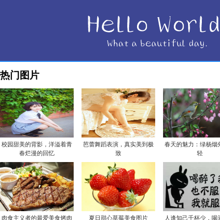
热门图片
校园甜美的背影，洋溢着青
芭蕾舞蹈表演，真实美到极
春天的魅力：绿杨烟
春烂漫的回忆
致
轻
肉食主义者的最爱美食烤肉
夏日甜心草莓美食图片
人逢知己千杯少，喝