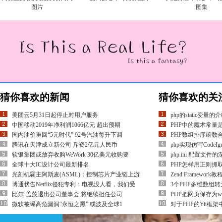
图片
图集
猜你喜欢的新闻
猜你喜欢的关
美团云5月31日起停止对用户服务
php的static变量的
中国移动2019年净利润1066亿元 超出预期
PHP中的魔术常量
国内油价重回“5元时代” 92号汽油每升下调
PHP数组排序函数
腾讯在天津成立新公司 斥资2亿元人民币
php实现仿写CodeIg
软银集团或放弃收购WeWork 30亿美元收购要
php.ini 配置文件
全球十大IC设计公司最新排名
PHP怎样用正则抓
光刻机霸主阿斯麦(ASML)：控制芯片产业链上游
Zend Framework教
博通状告Netflix侵犯专利：电视没人看，我们受
3个PHP多维数组
比尔·盖茨退出公司董事会 将继续担任公司
PHP把网页保存为w
微软被曝高危漏洞“永恒之黑” 或波及全球1
对于PHP的Yii框架中