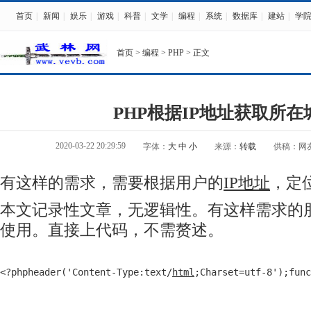
首页
|
新闻
|
娱乐
|
游戏
|
科普
|
文学
|
编程
|
系统
|
数据库
|
建站
|
学
首页
>
编程
>
PHP
> 正文
PHP根据IP地址获取所在
2020-03-22 20:29:59
字体：
大
中
小
来源：
转载
供稿：网
有这样的需求，需要根据用户的
IP地址
，定
本文记录性文章，无逻辑性。有这样需求的
使用。直接上代码，不需赘述。
<?phpheader('Content-Type:text/
html
;Charset=utf-8');fun