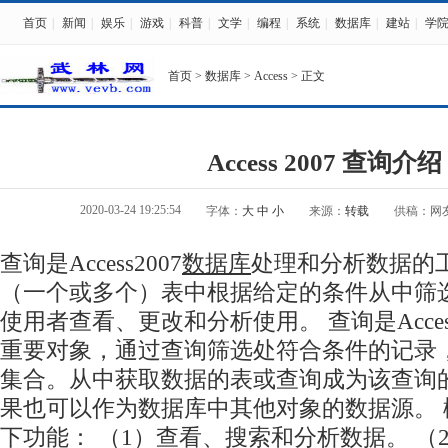
首页
|
新闻
|
娱乐
|
游戏
|
科普
|
文学
|
编程
|
系统
|
数据库
|
建站
|
学
首页
>
数据库
>
Access
> 正文
Access 2007 查询介绍
2020-03-24 19:25:54
字体：
大
中
小
来源：
转载
供稿：网
查询是Access2007
数据库
处理和分析数据的
（一个或多个）表中根据给定的条件从中筛
使用者查看、更改和分析使用。 查询是Acces
重要对象，通过查询筛选处符合条件的记录
集合。从中获取数据的表或查询成为该查询
果也可以作为数据库中其他对象的数据源。
下功能： （1）查看、搜索和分析数据。 （