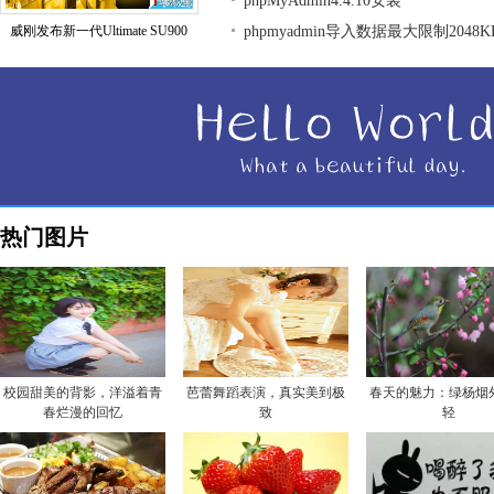
phpMyAdmin4.4.10安装
威刚发布新一代Ultimate SU900
phpmyadmin导入数据最大限制204
热门图片
校园甜美的背影，洋溢着青
芭蕾舞蹈表演，真实美到极
春天的魅力：绿杨烟
春烂漫的回忆
致
轻